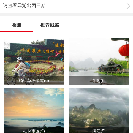
请查看导游出团日期
相册
推荐线路
骑行草坪绿道(6)
阳朔(6)
桂林市区(9)
漓江(5)