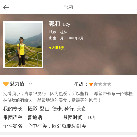
郭莉
郭莉
lucy
城市：桂林
出生年月：1991年4月
¥200
/天
魅力值：0
星级：
别看我小，办事很灵巧！因为热爱，所以坚持！ 希望带领每一位来桂
林游玩的有缘人，品最地道的美食，赏最美的风景！
我的专长：摄影, 登山, 徒步, 骑行, 美食
带团语种：普通话
带团时间：16年
个性签名：心中有美，随处就能见到美