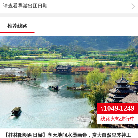
请查看导游出团日期
推荐线路
1049
1249
¥
-
线路火热进行中
【桂林阳朔两日游】享天地间水墨画卷，赏大自然鬼斧神工