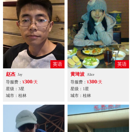
英语
英语
赵杰
黄琦波
Jay
Alice
300
300
导服费：
¥
/天
导服费：
¥
/天
星级：3星
星级：1星
城市：桂林
城市：桂林