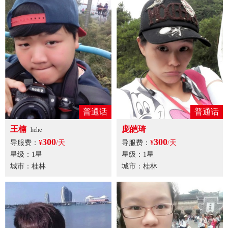
普通话
普通话
王楠
庞皑琦
hehe
300
300
导服费：
¥
/天
导服费：
¥
/天
星级：1星
星级：1星
城市：桂林
城市：桂林