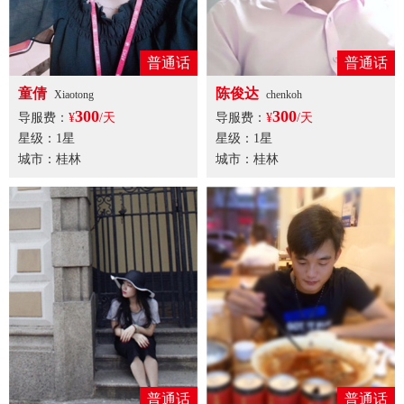
普通话
普通话
童倩
陈俊达
Xiaotong
chenkoh
300
300
导服费：
¥
/天
导服费：
¥
/天
星级：1星
星级：1星
城市：桂林
城市：桂林
普通话
普通话