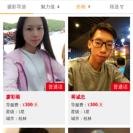
摄影导游
魅力值
价格
筛选
普通话
普通话
廖彩菊
蒋诚忠
300
300
导服费：
¥
/天
导服费：
¥
/天
星级：1星
星级：1星
城市：桂林
城市：桂林