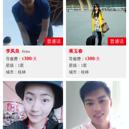
普通话
普通话
李凤良
蒋玉春
Helen
300
300
导服费：
¥
/天
导服费：
¥
/天
星级：1星
星级：1星
城市：桂林
城市：桂林