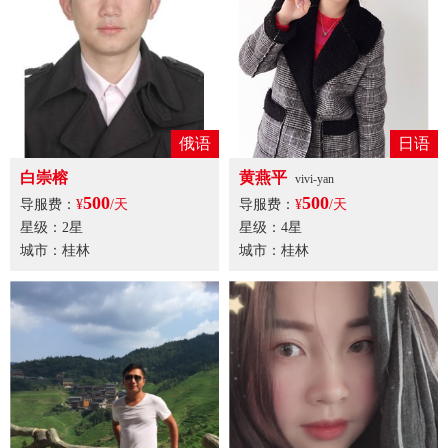
俄语
日语
白崇榕
黄燕平
vivi-yan
500
500
导服费：
¥
/天
导服费：
¥
/天
星级：2星
星级：4星
城市：桂林
城市：桂林