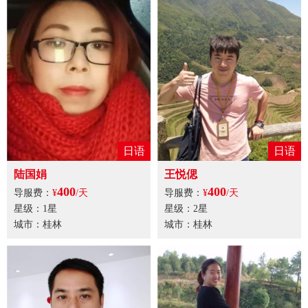
日语
日语
陆国娟
王悦偲
400
400
导服费：
¥
/天
导服费：
¥
/天
星级：1星
星级：2星
城市：桂林
城市：桂林