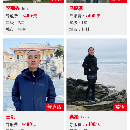
李菊香
马晓燕
lotus
400
400
导服费：
¥
/天
导服费：
¥
/天
星级：2星
星级：1星
城市：桂林
城市：桂林
普通话
英语
王刚
吴娟
Linda
400
400
导服费：
¥
/天
导服费：
¥
/天