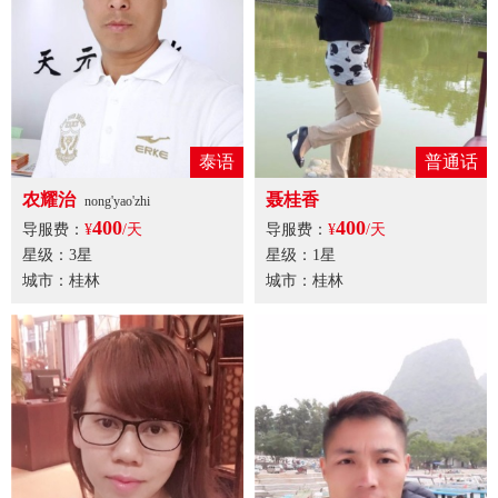
泰语
普通话
农耀治
聂桂香
nong'yao'zhi
400
400
导服费：
¥
/天
导服费：
¥
/天
星级：3星
星级：1星
城市：桂林
城市：桂林