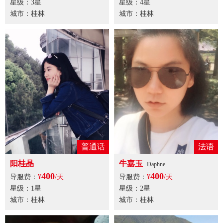
星级：3星
星级：4星
城市：桂林
城市：桂林
普通话
法语
阳桂晶
牛嘉玉
Daphne
400
400
导服费：
¥
/天
导服费：
¥
/天
星级：1星
星级：2星
城市：桂林
城市：桂林