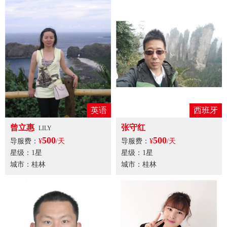
英语
西班牙
曾立惠
张守红
LILY
500
500
导服费：
¥
/天
导服费：
¥
/天
星级：1星
星级：1星
城市：桂林
城市：桂林