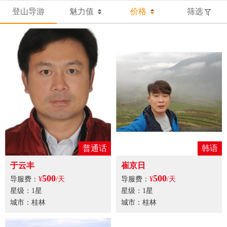
登山导游
魅力值
价格
筛选
普通话
韩语
于云丰
崔京日
500
500
导服费：
¥
/天
导服费：
¥
/天
星级：1星
星级：1星
城市：桂林
城市：桂林