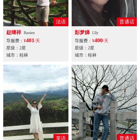
法语
普通话
赵继祥
彭梦娣
Bastien
LIly
401
400
导服费：
¥
/天
导服费：
¥
/天
星级：2星
星级：2星
城市：桂林
城市：桂林
英语
普通话