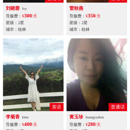
刘晓蓉
雷秋燕
Ivy
300
350
导服费：
¥
/天
导服费：
¥
/天
星级：2星
星级：2星
城市：桂林
城市：桂林
英语
普通话
李菊香
黄玉珍
lotus
huangyuzhen
400
280
导服费：
¥
/天
导服费：
¥
/天