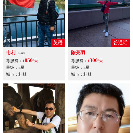
英语
普通话
韦利
陈亮羽
Gary
850
300
导服费：
¥
/天
导服费：
¥
/天
星级：2星
星级：2星
城市：桂林
城市：桂林