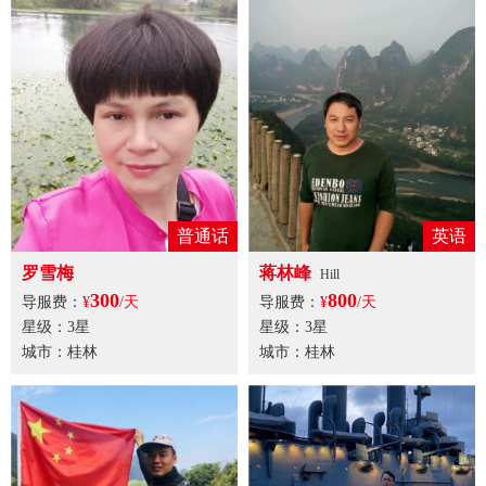
普通话
英语
罗雪梅
蒋林峰
Hill
300
800
导服费：
¥
/天
导服费：
¥
/天
星级：3星
星级：3星
城市：桂林
城市：桂林