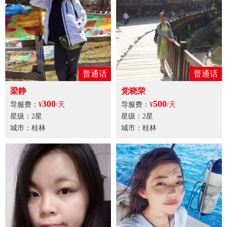
普通话
普通话
梁静
党晓荣
300
500
导服费：
¥
/天
导服费：
¥
/天
星级：2星
星级：2星
城市：桂林
城市：桂林