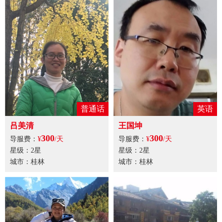
普通话
英语
吕美清
王国坤
300
300
导服费：
¥
/天
导服费：
¥
/天
星级：2星
星级：2星
城市：桂林
城市：桂林