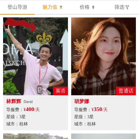
登山导游
魅力值
价格
筛选
英语
普通话
林辉辉
胡梦娜
David
400
350
导服费：
¥
/天
导服费：
¥
/天
星级：3星
星级：3星
城市：桂林
城市：桂林