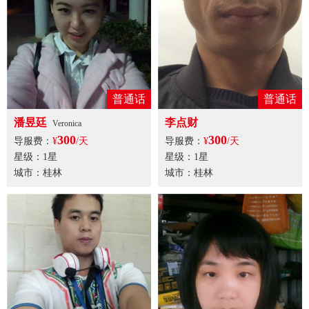
普通话
普通话
潘昱廷
李点财
Veronica
300
300
导服费：
¥
/天
导服费：
¥
/天
星级：1星
星级：1星
城市：桂林
城市：桂林