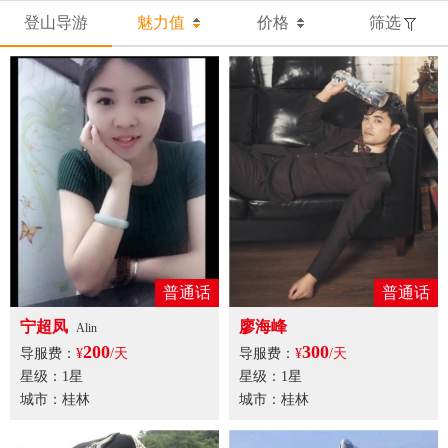
登山导游
魅力值
价格
筛选
普通话
普通话
宁超凤
廖海峰
Alin
200
300
导服费：
¥
/天
导服费：
¥
/天
星级：1星
星级：1星
城市：桂林
城市：桂林