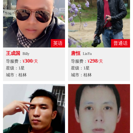
英语
普通话
王成国
唐恒
Billy
LinYu
300
298
导服费：
¥
/天
导服费：
¥
/天
星级：1星
星级：1星
城市：桂林
城市：桂林