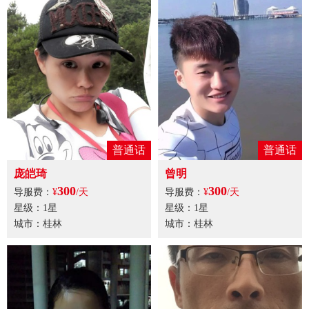
普通话
普通话
庞皑琦
曾明
300
300
导服费：
¥
/天
导服费：
¥
/天
星级：1星
星级：1星
城市：桂林
城市：桂林