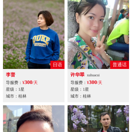
日语
普通话
李普
许华翠
xuhuacui
300
300
导服费：
¥
/天
导服费：
¥
/天
星级：1星
星级：1星
城市：桂林
城市：桂林