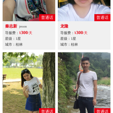
普通话
普通话
秦志新
龙隆
jesson
300
300
导服费：
¥
/天
导服费：
¥
/天
星级：1星
星级：1星
城市：桂林
城市：桂林
普通话
普通话