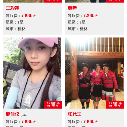
王彩霞
秦晔
300
200
导服费：
¥
/天
导服费：
¥
/天
星级：1星
星级：1星
城市：桂林
城市：桂林
普通话
普通话
廖佳仪
张代玉
jiayi
300
300
导服费：
¥
/天
导服费：
¥
/天