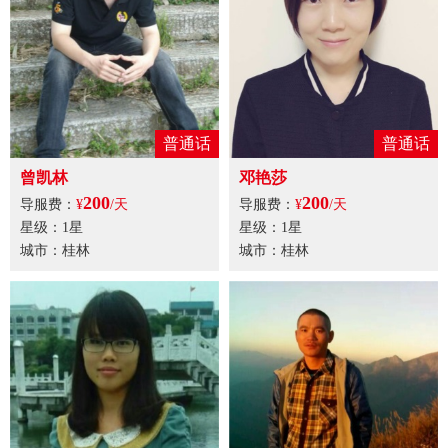
普通话
普通话
曾凯林
邓艳莎
200
200
导服费：
¥
/天
导服费：
¥
/天
星级：1星
星级：1星
城市：桂林
城市：桂林