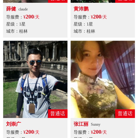
薛健
黄沛鹏
claude
200
200
导服费：
¥
/天
导服费：
¥
/天
星级：1星
星级：1星
城市：桂林
城市：桂林
普通话
普通话
刘崇广
张江丽
Sunny
200
200
导服费：
¥
/天
导服费：
¥
/天