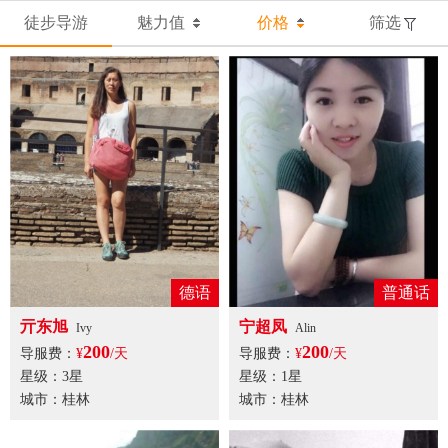
徒步导游
魅力值
价格
筛选
德语
普通话
亓东旭
宁超凤
Ivy
Alin
200
200
导服费：
¥
/天
导服费：
¥
/天
星级：3星
星级：1星
城市：桂林
城市：桂林