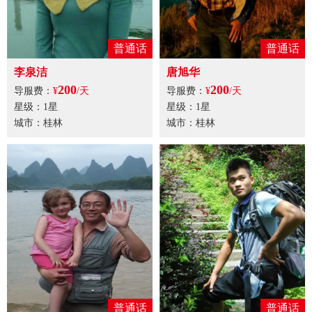
普通话
普通话
李泉洁
唐旭华
200
200
导服费：
¥
/天
导服费：
¥
/天
星级：1星
星级：1星
城市：桂林
城市：桂林
普通话
普通话