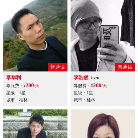
普通话
普通话
李华利
李浩然
kiven
200
200
导服费：
¥
/天
导服费：
¥
/天
星级：1星
星级：1星
城市：桂林
城市：桂林