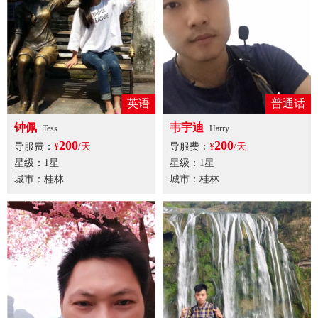
英语
普通话
钟佩
韦宇迪
Tess
Harry
200
200
导服费：
¥
/天
导服费：
¥
/天
星级：1星
星级：1星
城市：桂林
城市：桂林