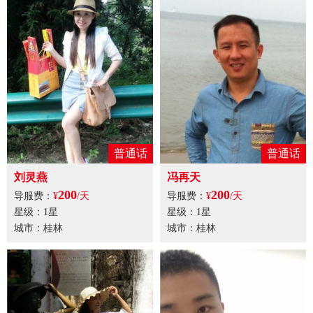
普通话
普通话
刘灵燕
冯再天
200
200
导服费：
¥
/天
导服费：
¥
/天
星级：1星
星级：1星
城市：桂林
城市：桂林