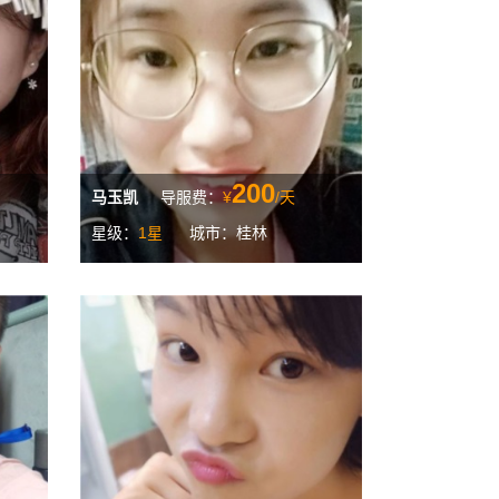
200
马玉凯
导服费：
¥
/天
星级：
1星
城市：桂林