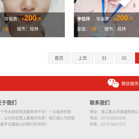
200
200
导服费：
¥
/天
李桂祥
导服费：
¥
/天
：
1星
城市：桂林
星级：
1星
城市：桂林
首页
上页
31
32
微信服务
关于我们
联系我们
一个专业提供导游服务的平台！一次美好的旅
地址：漓江路26号国展购物公园
行，让对的您遇上最美的风景！我们诚心为您提
电话：0773-5833160
供最专业最贴心的旅行好伴侣！
传真：0773-5817771