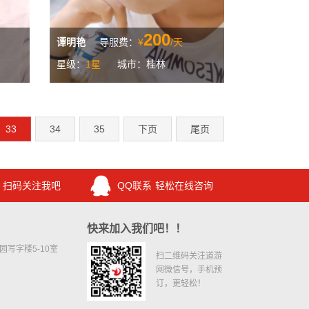
200
谭明艳
导服费：
¥
/天
星级：
1星
城市：桂林
33
34
35
下页
尾页
扫码关注我吧
QQ联系
轻松在线咨询
快来加入我们吧！！
写字楼5-10室
扫二维码关注道游
网微信号，手机预
订，更轻松！