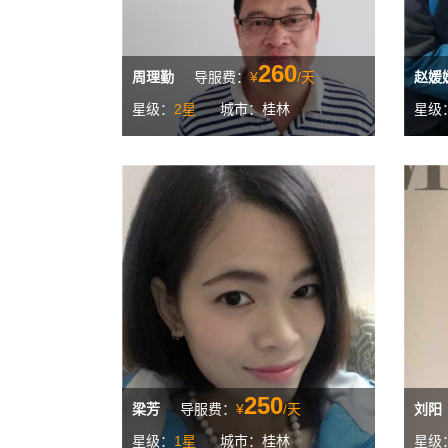
260
周理勤
导服费：
¥
/天
赵媛
星级：
2星
城市：桂林
星级
250
梁芳
导服费：
¥
/天
刘阳
星级：
1星
城市：桂林
星级