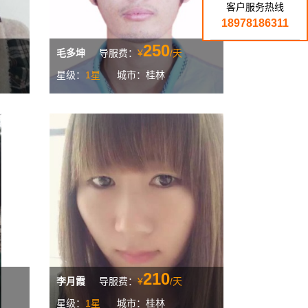
客户服务热线
18978186311
250
毛多坤
导服费：
¥
/天
星级：
1星
城市：桂林
210
李月霞
导服费：
¥
/天
星级：
1星
城市：桂林