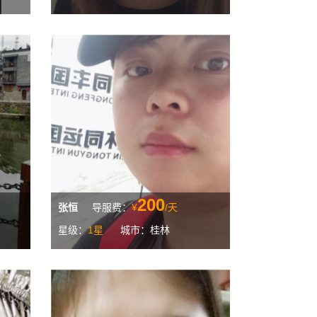
200
张恒
导服费：
¥
/天
星级：
1星
城市：桂林