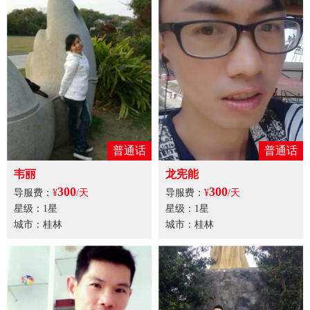
普通话
普通话
韦丽
龙宪能
300
300
导服费：
¥
/天
导服费：
¥
/天
星级：1星
星级：1星
城市：桂林
城市：桂林