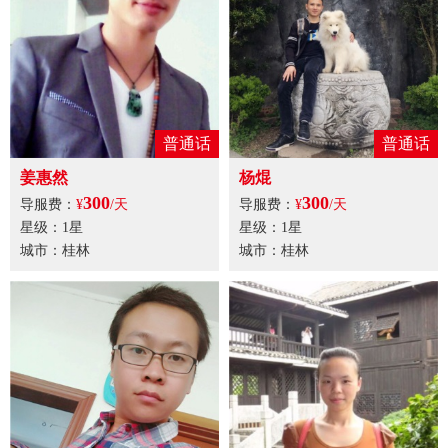
普通话
普通话
姜惠然
杨焜
300
300
导服费：
¥
/天
导服费：
¥
/天
星级：1星
星级：1星
城市：桂林
城市：桂林