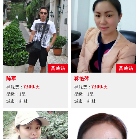
普通话
普通话
陈军
蒋艳萍
300
300
导服费：
¥
/天
导服费：
¥
/天
星级：1星
星级：1星
城市：桂林
城市：桂林