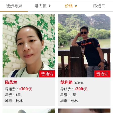
徒步导游
魅力值
价格
筛选
普通话
普通话
陆凤兰
胡利勋
hulixun
300
300
导服费：
¥
/天
导服费：
¥
/天
星级：1星
星级：1星
城市：桂林
城市：桂林