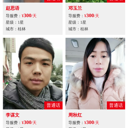
赵思语
邓玉兰
300
300
导服费：
¥
/天
导服费：
¥
/天
星级：1星
星级：1星
城市：桂林
城市：桂林
普通话
普通话
李谋文
周秋红
300
300
导服费：
¥
/天
导服费：
¥
/天