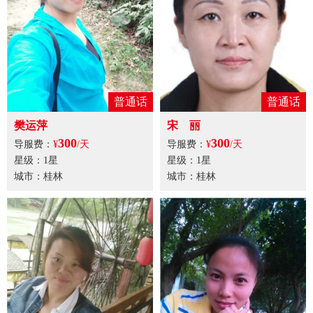
普通话
普通话
樊运萍
宋 丽
300
300
导服费：
¥
/天
导服费：
¥
/天
星级：1星
星级：1星
城市：桂林
城市：桂林