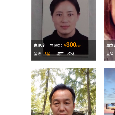
300
白玲玲
导服费：
¥
/天
周立
星级：
3星
城市：桂林
星级