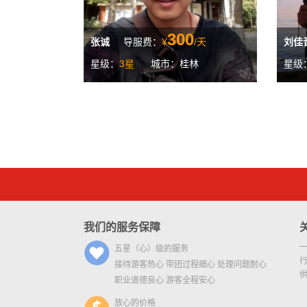
300
张诚
导服费：
¥
/天
刘佳
星级：
3星
城市：桂林
星级
我们的服务保障
五星（心）级的服务
接待游客热心 带团过程细心 处理问题耐心
职业道德良心 游客全程安心
放心的价格