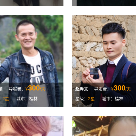
300
300
顺
导服费：
¥
/天
赵泽文
导服费：
¥
/天
：
2星
城市：桂林
星级：
2星
城市：桂林