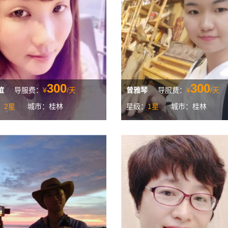
300
300
谊
导服费：
¥
/天
曾雅琴
导服费：
¥
/天
：
2星
城市：桂林
星级：
1星
城市：桂林