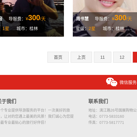
300
300
音
导服费：
¥
/天
周书慧
导服费：
¥
/天
：
1星
城市：桂林
星级：
2星
城市：桂林
首页
上页
11
12
微信服务
关于我们
联系我们
一个专业提供导游服务的平台！一次美好的旅
地址：漓江路26号国展购物公园
行，让对的您遇上最美的风景！我们诚心为您提
电话：0773-5833160
供最专业最贴心的旅行好伴侣！
传真：0773-5817771