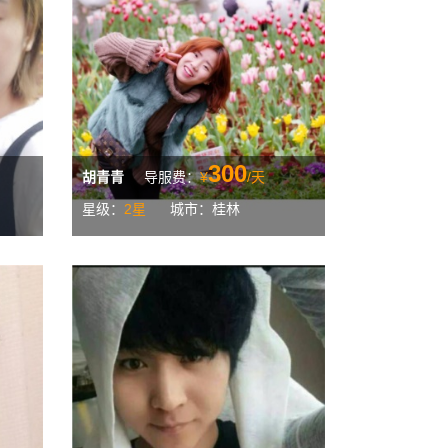
300
胡青青
导服费：
¥
/天
星级：
2星
城市：桂林