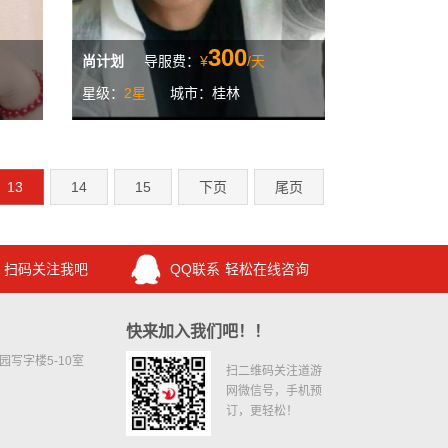
300
尚计划
导服费：
¥
/天
星级：
2星
城市：桂林
13
14
15
下页
尾页
扫码关注我吧
QQ联系
轻松在线咨询
快来加入我们吧！！
写字楼5-10室
扫二维码关注道游
网微信号，手机预
订，更轻松！