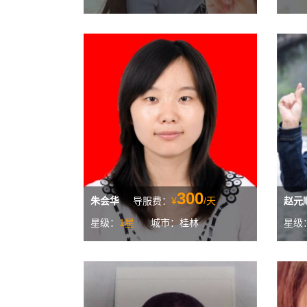
300
朱会华
导服费：
¥
/天
赵元
星级：
1星
城市：桂林
星级