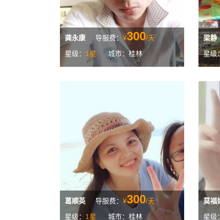
300
龚永康
导服费：
¥
/天
梁静
星级：
1星
城市：桂林
星级
300
葛顺英
导服费：
¥
/天
莫福
星级：
1星
城市：桂林
星级