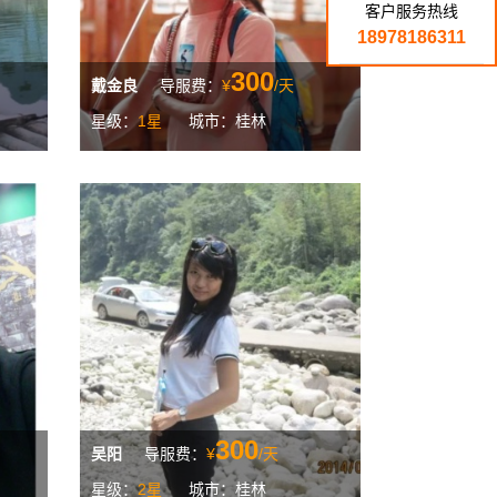
客户服务热线
18978186311
300
戴金良
导服费：
¥
/天
星级：
1星
城市：桂林
300
吴阳
导服费：
¥
/天
星级：
2星
城市：桂林