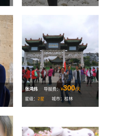
300
张鸿炜
导服费：
¥
/天
星级：
2星
城市：桂林