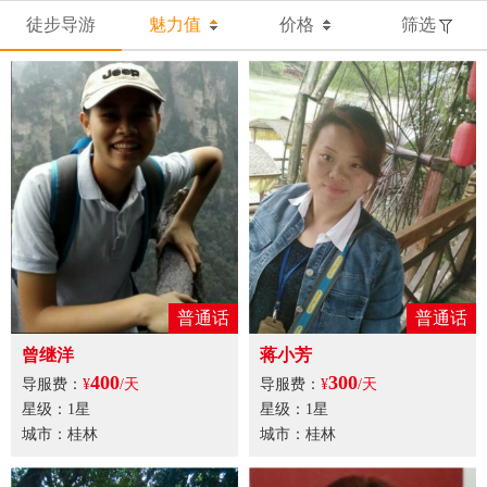
徒步导游
魅力值
价格
筛选
普通话
普通话
曾继洋
蒋小芳
400
300
导服费：
¥
/天
导服费：
¥
/天
星级：1星
星级：1星
城市：桂林
城市：桂林