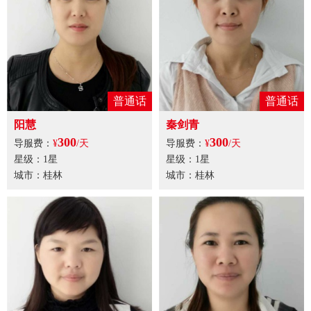
普通话
普通话
阳慧
秦剑青
300
300
导服费：
¥
/天
导服费：
¥
/天
星级：1星
星级：1星
城市：桂林
城市：桂林