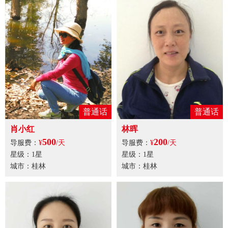
普通话
普通话
肖小红
林晖
500
200
导服费：
¥
/天
导服费：
¥
/天
星级：1星
星级：1星
城市：桂林
城市：桂林