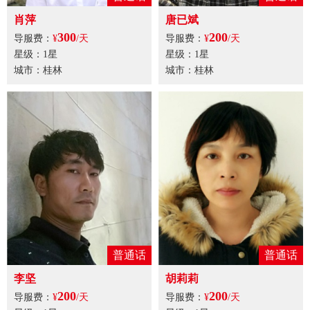
肖萍
唐已斌
300
200
导服费：
¥
/天
导服费：
¥
/天
星级：1星
星级：1星
城市：桂林
城市：桂林
普通话
普通话
李坚
胡莉莉
200
200
导服费：
¥
/天
导服费：
¥
/天