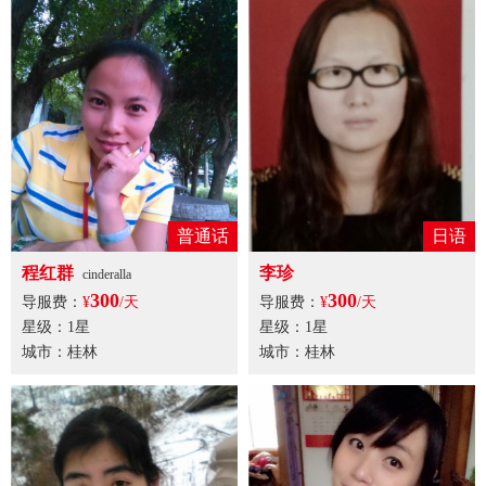
普通话
日语
程红群
李珍
cinderalla
300
300
导服费：
¥
/天
导服费：
¥
/天
星级：1星
星级：1星
城市：桂林
城市：桂林