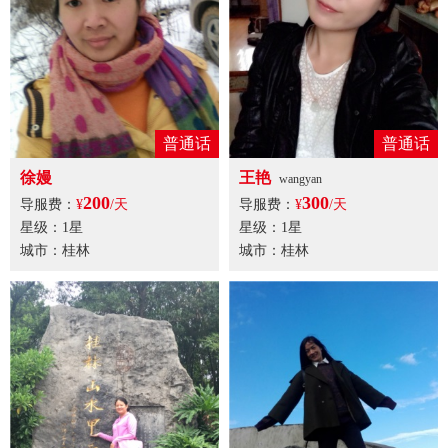
普通话
普通话
徐嫚
王艳
wangyan
200
300
导服费：
¥
/天
导服费：
¥
/天
星级：1星
星级：1星
城市：桂林
城市：桂林