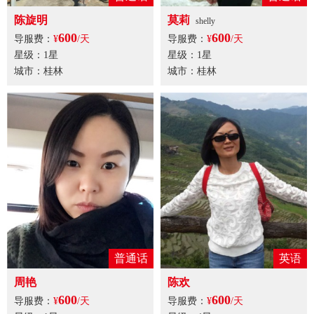
陈旋明
莫莉
shelly
600
600
导服费：
¥
/天
导服费：
¥
/天
星级：1星
星级：1星
城市：桂林
城市：桂林
普通话
英语
周艳
陈欢
600
600
导服费：
¥
/天
导服费：
¥
/天