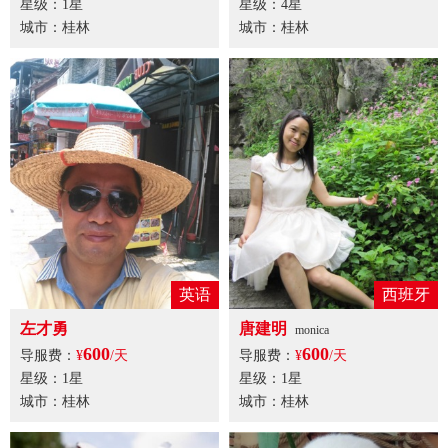
星级：1星
星级：4星
城市：桂林
城市：桂林
英语
西班牙
左才勇
唐建明
monica
600
600
导服费：
¥
/天
导服费：
¥
/天
星级：1星
星级：1星
城市：桂林
城市：桂林