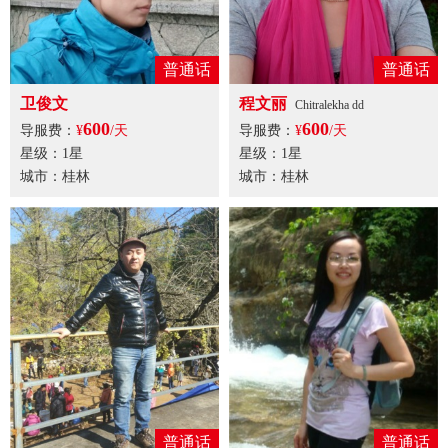
普通话
普通话
卫俊文
程文丽
Chitralekha dd
600
600
导服费：
¥
/天
导服费：
¥
/天
星级：1星
星级：1星
城市：桂林
城市：桂林
普通话
普通话