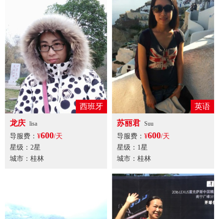
西班牙
英语
龙庆
苏丽君
lisa
Suu
600
600
导服费：
¥
/天
导服费：
¥
/天
星级：2星
星级：1星
城市：桂林
城市：桂林