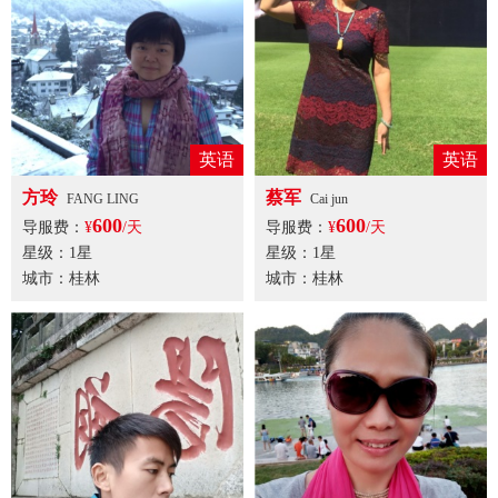
英语
英语
方玲
蔡军
FANG LING
Cai jun
600
600
导服费：
¥
/天
导服费：
¥
/天
星级：1星
星级：1星
城市：桂林
城市：桂林