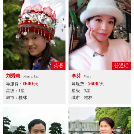
英语
普通话
刘秀慧
李芬
Sherry. Liu
Mary
600
600
导服费：
¥
/天
导服费：
¥
/天
星级：1星
星级：3星
城市：桂林
城市：桂林