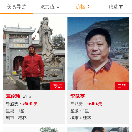
美食导游
魅力值
价格
筛选
英语
日语
覃俊玮
李武英
William
600
600
导服费：
¥
/天
导服费：
¥
/天
星级：1星
星级：1星
城市：桂林
城市：桂林