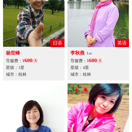
日语
英语
杨世峰
李秋燕
Lee
600
600
导服费：
¥
/天
导服费：
¥
/天
星级：1星
星级：4星
城市：桂林
城市：桂林