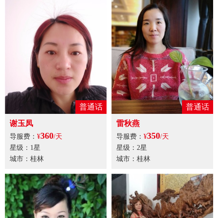
普通话
普通话
谢玉凤
雷秋燕
360
350
导服费：
¥
/天
导服费：
¥
/天
星级：1星
星级：2星
城市：桂林
城市：桂林