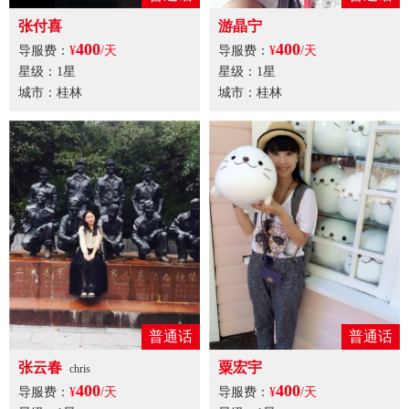
张付喜
游晶宁
400
400
导服费：
¥
/天
导服费：
¥
/天
星级：1星
星级：1星
城市：桂林
城市：桂林
普通话
普通话
张云春
粟宏宇
chris
400
400
导服费：
¥
/天
导服费：
¥
/天