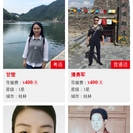
粤语
普通话
甘莹
潘勇军
400
400
导服费：
¥
/天
导服费：
¥
/天
星级：1星
星级：1星
城市：桂林
城市：桂林