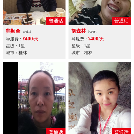
普通话
普通话
熊顺全
胡森林
wei ni
forest
400
400
导服费：
¥
/天
导服费：
¥
/天
星级：1星
星级：1星
城市：桂林
城市：桂林
普通话
普通话