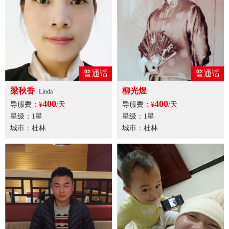
普通话
普通话
梁秋香
柳光煜
Linda
400
400
导服费：
¥
/天
导服费：
¥
/天
星级：1星
星级：1星
城市：桂林
城市：桂林