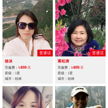
普通话
普通话
徐冰
蒋松涛
400
400
导服费：
¥
/天
导服费：
¥
/天
星级：1星
星级：1星
城市：桂林
城市：桂林