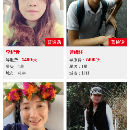
普通话
普通话
李纪青
曾继洋
400
400
导服费：
¥
/天
导服费：
¥
/天
星级：1星
星级：1星
城市：桂林
城市：桂林