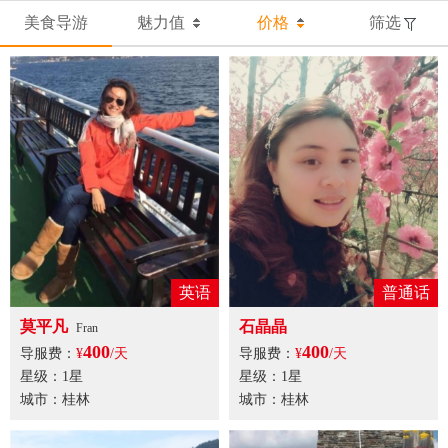
美食导游
魅力值
价格
筛选
英语
普通话
莫平凡
石晶晶
Fran
400
400
导服费：
¥
/天
导服费：
¥
/天
星级：1星
星级：1星
城市：桂林
城市：桂林