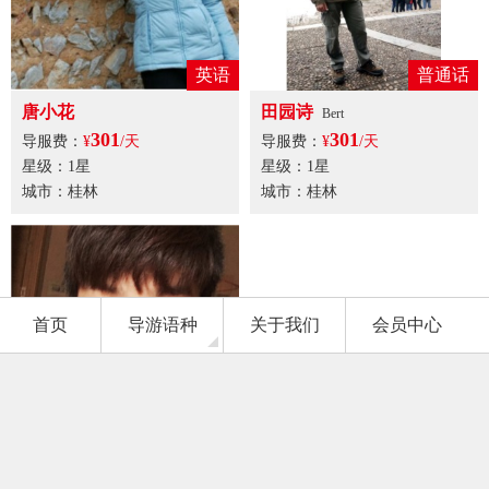
普通话
普通话
田园诗
马文韬
Bert
301
307
导服费：
¥
/天
导服费：
¥
/天
星级：1星
星级：1星
城市：桂林
城市：桂林
上一页
42
下一页
首页
导游语种
关于我们
会员中心