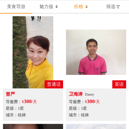
美食导游
魅力值
价格
筛选
普通话
英语
曾严
卫海涛
Danny
300
300
导服费：
¥
/天
导服费：
¥
/天
星级：1星
星级：1星
城市：桂林
城市：桂林