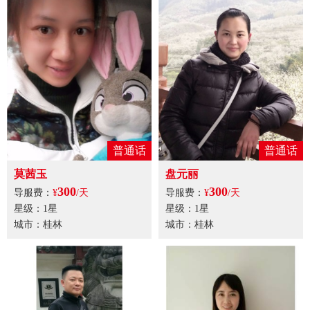
普通话
普通话
莫茜玉
盘元丽
300
300
导服费：
¥
/天
导服费：
¥
/天
星级：1星
星级：1星
城市：桂林
城市：桂林