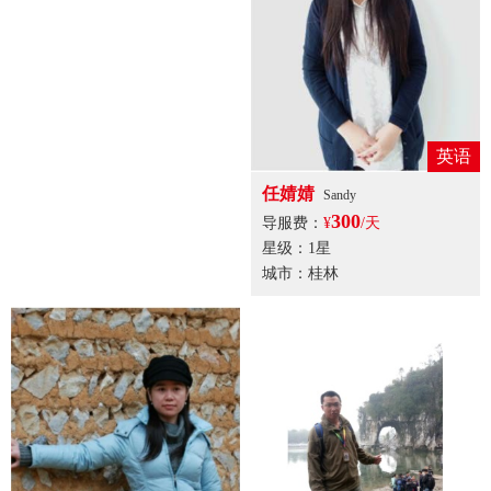
英语
英语
任婧婧
唐小花
Sandy
300
301
导服费：
¥
/天
导服费：
¥
/天
星级：1星
星级：1星
城市：桂林
城市：桂林