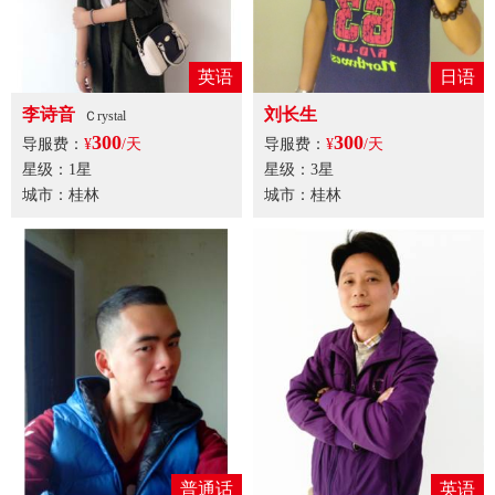
英语
日语
李诗音
刘长生
Ｃrystal
300
300
导服费：
¥
/天
导服费：
¥
/天
星级：1星
星级：3星
城市：桂林
城市：桂林
普通话
英语