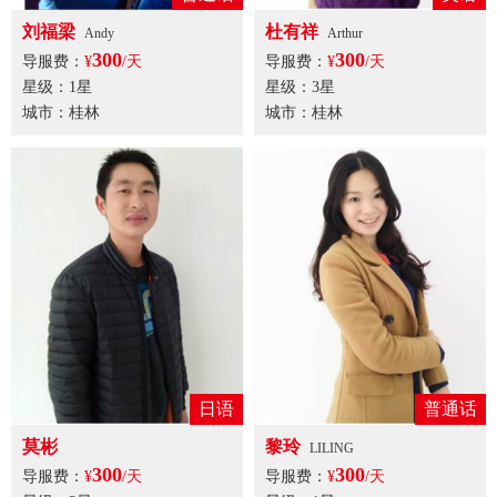
刘福梁
杜有祥
Andy
Arthur
300
300
导服费：
¥
/天
导服费：
¥
/天
星级：1星
星级：3星
城市：桂林
城市：桂林
日语
普通话
莫彬
黎玲
LILING
300
300
导服费：
¥
/天
导服费：
¥
/天