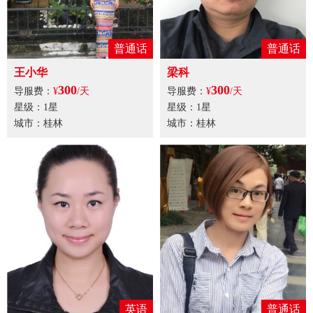
普通话
普通话
王小华
梁科
300
300
导服费：
¥
/天
导服费：
¥
/天
星级：1星
星级：1星
城市：桂林
城市：桂林
英语
普通话