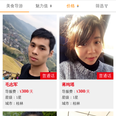
美食导游
魅力值
价格
筛选
普通话
普通话
毛志军
蒋纯瑶
300
300
导服费：
¥
/天
导服费：
¥
/天
星级：1星
星级：1星
城市：桂林
城市：桂林