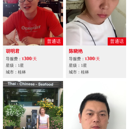
普通话
普通话
胡明君
陈晓艳
300
300
导服费：
¥
/天
导服费：
¥
/天
星级：1星
星级：1星
城市：桂林
城市：桂林