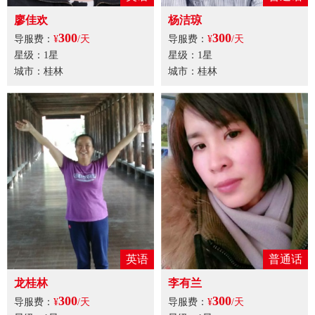
廖佳欢
杨洁琼
300
300
导服费：
¥
/天
导服费：
¥
/天
星级：1星
星级：1星
城市：桂林
城市：桂林
英语
普通话
龙桂林
李有兰
300
300
导服费：
¥
/天
导服费：
¥
/天