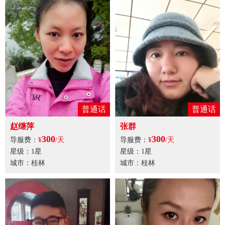
普通话
普通话
赵继萍
张群
300
300
导服费：
¥
/天
导服费：
¥
/天
星级：1星
星级：1星
城市：桂林
城市：桂林