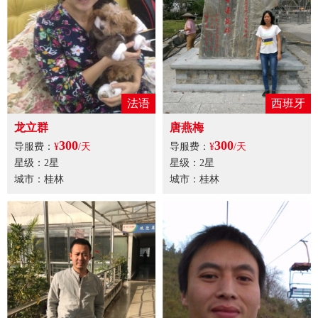
法语
西班牙
龙立群
唐燕梅
300
300
导服费：
¥
/天
导服费：
¥
/天
星级：2星
星级：2星
城市：桂林
城市：桂林