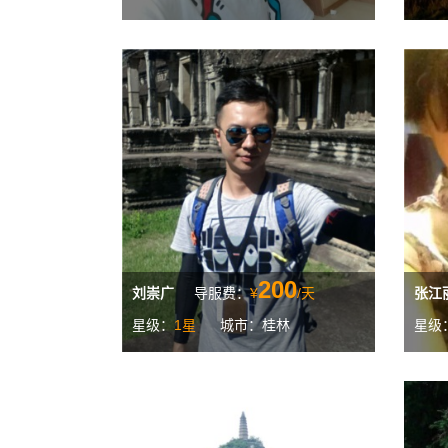
200
刘崇广
导服费：
¥
/天
张江
星级：
1星
城市：桂林
星级