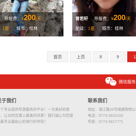
200
200
导服费：
¥
/天
曾若轩
导服费：
¥
/天
：
1星
城市：桂林
星级：
1星
城市：桂林
首页
上页
8
9
1
微信服务
关于我们
联系我们
一个专业提供导游服务的平台！一次美好的旅
地址：漓江路26号国展购物公园
行，让对的您遇上最美的风景！我们诚心为您提
电话：0773-5833160
供最专业最贴心的旅行好伴侣！
传真：0773-5817771