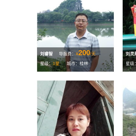
200
刘睿智
导服费：
¥
/天
刘灵
星级：
1星
城市：桂林
星级