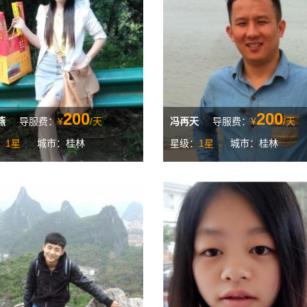
200
200
燕
导服费：
¥
/天
冯再天
导服费：
¥
/天
：
1星
城市：桂林
星级：
1星
城市：桂林