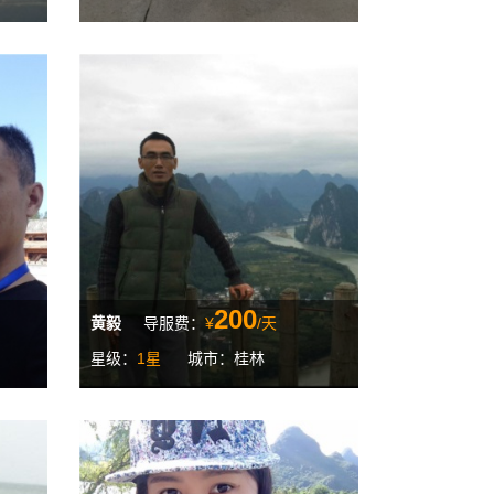
200
黄毅
导服费：
¥
/天
星级：
1星
城市：桂林