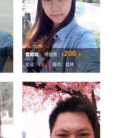
200
黄璐璐
导服费：
¥
/天
星级：
1星
城市：桂林