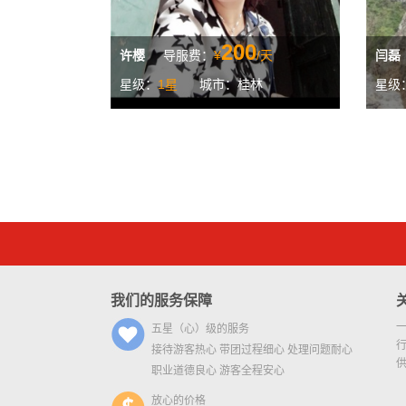
200
许樱
导服费：
¥
/天
闫磊
星级：
1星
城市：桂林
星级
我们的服务保障
五星（心）级的服务
接待游客热心 带团过程细心 处理问题耐心
职业道德良心 游客全程安心
放心的价格