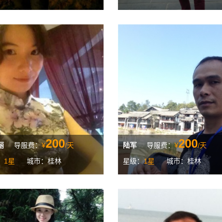
200
200
丽
导服费：
¥
/天
陆军
导服费：
¥
/天
：
1星
城市：桂林
星级：
1星
城市：桂林