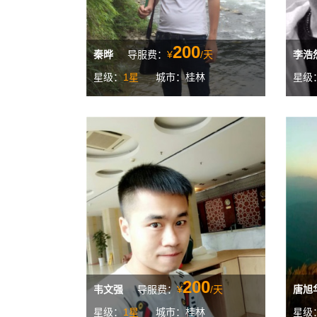
200
秦晔
导服费：
¥
/天
李浩
星级：
1星
城市：桂林
星级
200
韦文强
导服费：
¥
/天
唐旭
星级：
1星
城市：桂林
星级