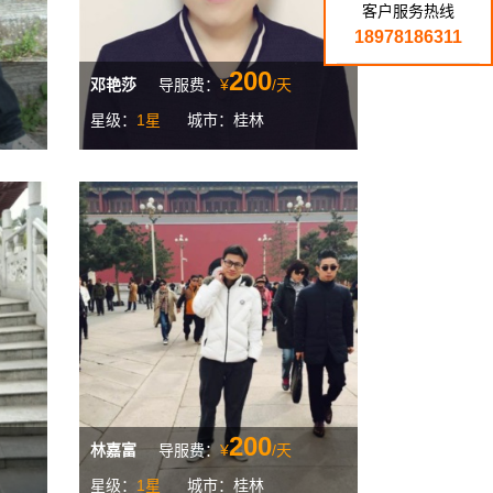
客户服务热线
18978186311
200
邓艳莎
导服费：
¥
/天
星级：
1星
城市：桂林
200
林嘉富
导服费：
¥
/天
星级：
1星
城市：桂林