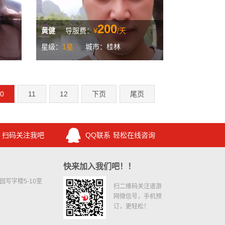
200
黄健
导服费：
¥
/天
星级：
1星
城市：桂林
0
11
12
下页
尾页
扫码关注我吧
QQ联系
轻松在线咨询
快来加入我们吧！！
写字楼5-10室
扫二维码关注道游
网微信号，手机预
订，更轻松！