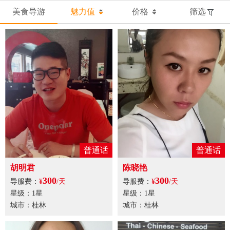
美食导游
魅力值
价格
筛选
普通话
普通话
胡明君
陈晓艳
300
300
导服费：
¥
/天
导服费：
¥
/天
星级：1星
星级：1星
城市：桂林
城市：桂林