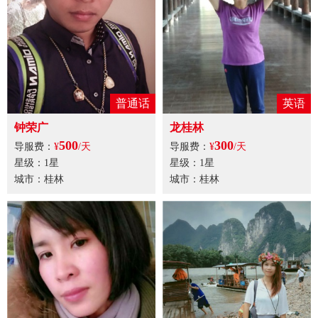
普通话
英语
钟荣广
龙桂林
500
300
导服费：
¥
/天
导服费：
¥
/天
星级：1星
星级：1星
城市：桂林
城市：桂林