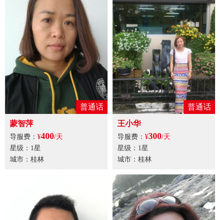
普通话
普通话
蒙智萍
王小华
400
300
导服费：
¥
/天
导服费：
¥
/天
星级：1星
星级：1星
城市：桂林
城市：桂林