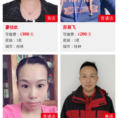
英语
普通话
廖佳欢
苏展飞
300
200
导服费：
¥
/天
导服费：
¥
/天
星级：1星
星级：1星
城市：桂林
城市：桂林
普通话
粤语