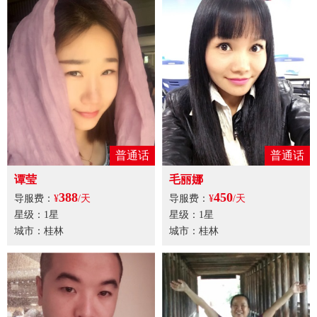
普通话
普通话
谭莹
毛丽娜
388
450
导服费：
¥
/天
导服费：
¥
/天
星级：1星
星级：1星
城市：桂林
城市：桂林