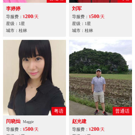
李婷婷
刘军
200
500
导服费：
¥
/天
导服费：
¥
/天
星级：1星
星级：1星
城市：桂林
城市：桂林
粤语
普通话
闫晓灿
赵光建
Maggie
500
200
导服费：
¥
/天
导服费：
¥
/天