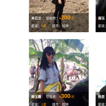
200
朱日兰
导服费：
¥
/天
唐珏
星级：
1星
城市：桂林
星级
300
卿玉霞
导服费：
¥
/天
杨君
星级：
1星
城市：桂林
星级