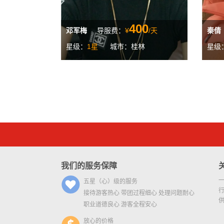
400
邓军梅
导服费：
¥
/天
秦倩
星级：
1星
城市：桂林
星级
我们的服务保障
五星（心）级的服务
接待游客热心 带团过程细心 处理问题耐心
职业道德良心 游客全程安心
放心的价格