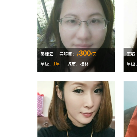
300
吴桂云
导服费：
¥
/天
王钰
星级：
1星
城市：桂林
星级