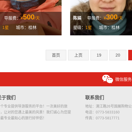
500
300
导服费：
¥
/天
陈娟
导服费：
¥
/天
：
1星
城市：桂林
星级：
1星
城市：桂林
首页
上页
19
20
微信服务
关于我们
联系我们
一个专业提供导游服务的平台！一次美好的旅
地址：漓江路26号国展购物公园
行，让对的您遇上最美的风景！我们诚心为您提
电话：0773-5833160
供最专业最贴心的旅行好伴侣！
传真：0773-5817771