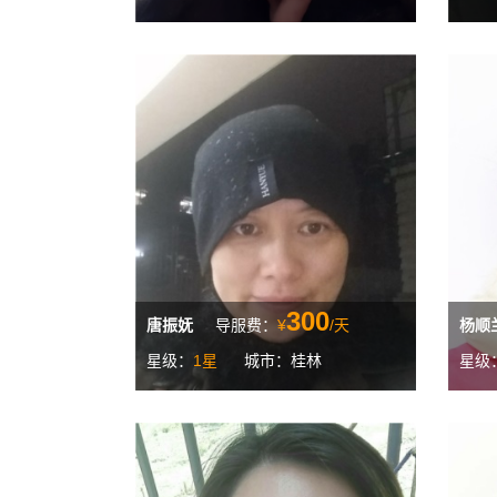
300
唐振妩
导服费：
¥
/天
杨顺
星级：
1星
城市：桂林
星级