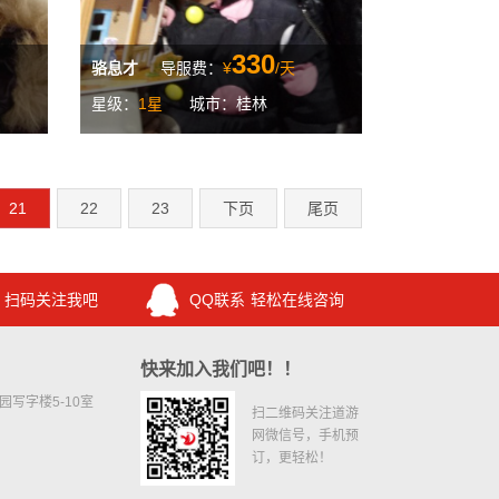
330
骆息才
导服费：
¥
/天
星级：
1星
城市：桂林
21
22
23
下页
尾页
扫码关注我吧
QQ联系
轻松在线咨询
快来加入我们吧！！
写字楼5-10室
扫二维码关注道游
网微信号，手机预
订，更轻松！