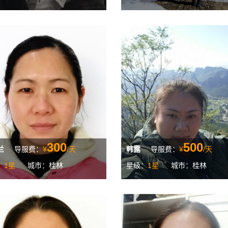
300
500
兰
导服费：
¥
/天
韩露
导服费：
¥
/天
：
1星
城市：桂林
星级：
1星
城市：桂林