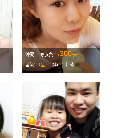
300
钟雯
导服费：
¥
/天
星级：
1星
城市：桂林