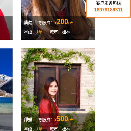
客户服务热线
18978186311
200
唐勋
导服费：
¥
/天
星级：
1星
城市：桂林
500
邝媛
导服费：
¥
/天
星级：
1星
城市：桂林