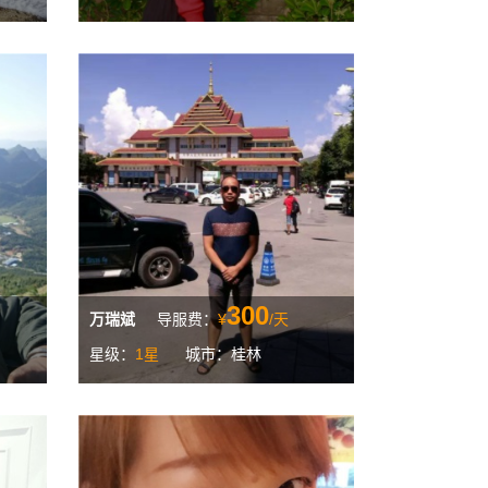
300
万瑞斌
导服费：
¥
/天
星级：
1星
城市：桂林