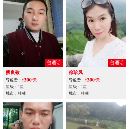
普通话
普通话
熊良敬
徐珍凤
300
300
导服费：
¥
/天
导服费：
¥
/天
星级：1星
星级：1星
城市：桂林
城市：桂林