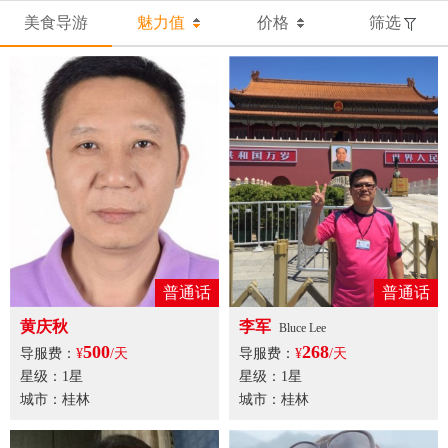
美食导游
魅力值
价格
筛选
普通话
普通话
黄庆秋
李军
Bluce Lee
500
268
导服费：
¥
/天
导服费：
¥
/天
星级：1星
星级：1星
城市：桂林
城市：桂林