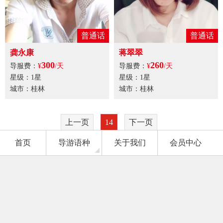
普通话
普通话
龚永康
蒋翠翠
300
260
导服费：
¥
/天
导服费：
¥
/天
星级：1星
星级：1星
城市：桂林
城市：桂林
上一页
14
下一页
首页
导游语种
关于我们
会员中心