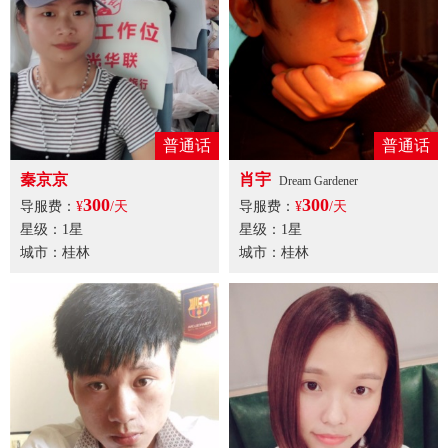
普通话
普通话
秦京京
肖宇
Dream Gardener
300
300
导服费：
¥
/天
导服费：
¥
/天
星级：1星
星级：1星
城市：桂林
城市：桂林