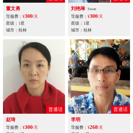
董文勇
刘艳琳
Susan
300
300
导服费：
¥
/天
导服费：
¥
/天
星级：1星
星级：1星
城市：桂林
城市：桂林
普通话
普通话
赵琦
李明
300
268
导服费：
¥
/天
导服费：
¥
/天