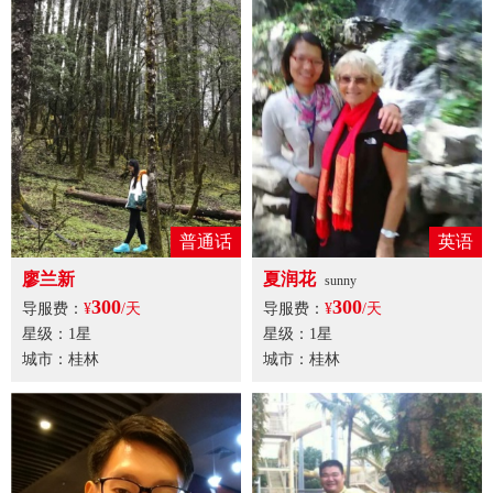
普通话
英语
廖兰新
夏润花
sunny
300
300
导服费：
¥
/天
导服费：
¥
/天
星级：1星
星级：1星
城市：桂林
城市：桂林