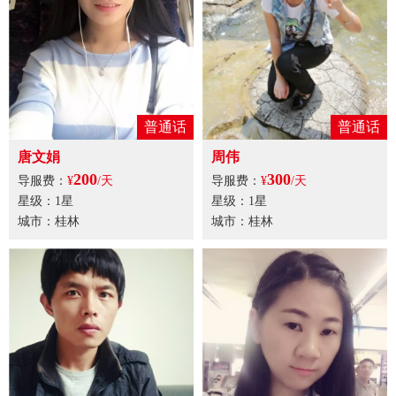
普通话
普通话
唐文娟
周伟
200
300
导服费：
¥
/天
导服费：
¥
/天
星级：1星
星级：1星
城市：桂林
城市：桂林