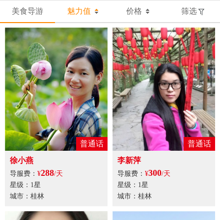
美食导游
魅力值
价格
筛选
普通话
普通话
徐小燕
李新萍
288
300
导服费：
¥
/天
导服费：
¥
/天
星级：1星
星级：1星
城市：桂林
城市：桂林