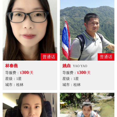
普通话
普通话
林春燕
姚垚
YAO YAO
300
300
导服费：
¥
/天
导服费：
¥
/天
星级：1星
星级：1星
城市：桂林
城市：桂林