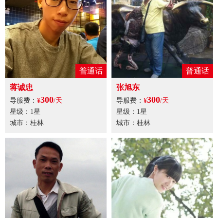
普通话
普通话
蒋诚忠
张旭东
300
300
导服费：
¥
/天
导服费：
¥
/天
星级：1星
星级：1星
城市：桂林
城市：桂林