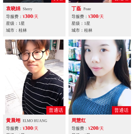
袁晓娟
丁磊
Sherry
Peate
300
300
导服费：
¥
/天
导服费：
¥
/天
星级：1星
星级：1星
城市：桂林
城市：桂林
普通话
普通话
黄晨翊
周慧红
ELMO HUANG
300
200
导服费：
¥
/天
导服费：
¥
/天