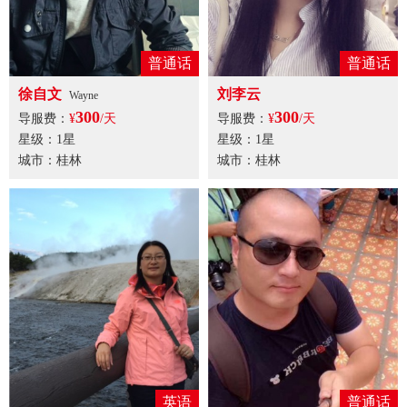
普通话
普通话
徐自文
刘李云
Wayne
300
300
导服费：
¥
/天
导服费：
¥
/天
星级：1星
星级：1星
城市：桂林
城市：桂林
英语
普通话