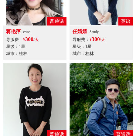
普通话
英语
蒋艳萍
任婧婧
crise
Sandy
300
300
导服费：
¥
/天
导服费：
¥
/天
星级：1星
星级：1星
城市：桂林
城市：桂林
普通话
普通话