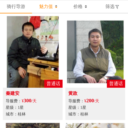
骑行导游
魅力值
价格
筛选
普通话
普通话
秦建安
黄政
300
200
导服费：
¥
/天
导服费：
¥
/天
星级：1星
星级：1星
城市：桂林
城市：桂林