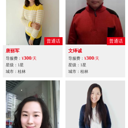
普通话
普通话
唐丽军
文绎诚
300
300
导服费：
¥
/天
导服费：
¥
/天
星级：1星
星级：1星
城市：桂林
城市：桂林