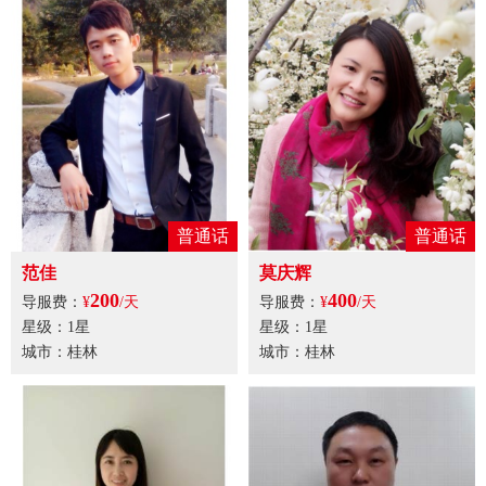
普通话
普通话
范佳
莫庆辉
200
400
导服费：
¥
/天
导服费：
¥
/天
星级：1星
星级：1星
城市：桂林
城市：桂林