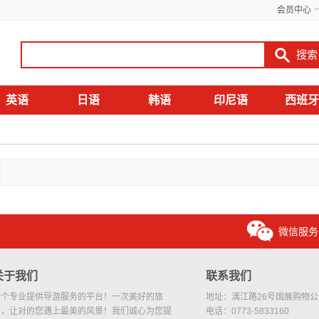
会员中心
英语
日语
韩语
印尼语
西班牙
微信服务
关于我们
联系我们
一个专业提供导游服务的平台！一次美好的旅
地址：漓江路26号国展购物公园
行，让对的您遇上最美的风景！我们诚心为您提
电话：0773-5833160