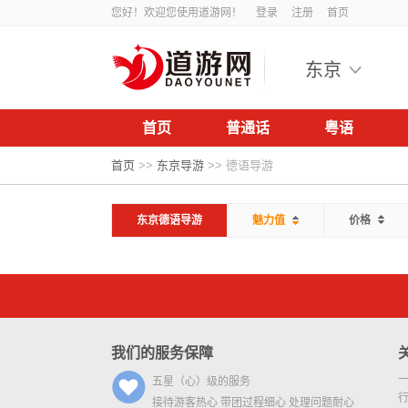
您好！欢迎您使用道游网！
登录
注册
首页
东京
首页
普通话
粤语
首页
>>
东京导游
>>
德语导游
东京德语导游
魅力值
价格
我们的服务保障
五星（心）级的服务
接待游客热心 带团过程细心 处理问题耐心