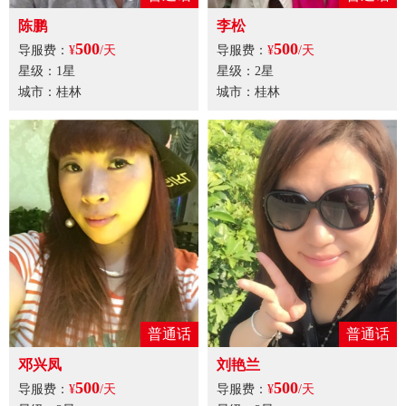
陈鹏
李松
500
500
导服费：
¥
/天
导服费：
¥
/天
星级：1星
星级：2星
城市：桂林
城市：桂林
普通话
普通话
邓兴凤
刘艳兰
500
500
导服费：
¥
/天
导服费：
¥
/天