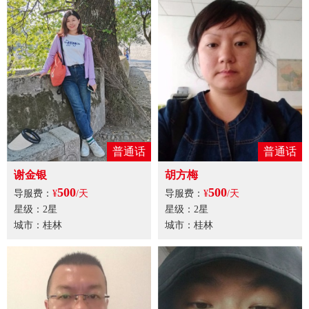
普通话
普通话
谢金银
胡方梅
500
500
导服费：
¥
/天
导服费：
¥
/天
星级：2星
星级：2星
城市：桂林
城市：桂林