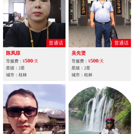
普通话
普通话
陈凤琼
吴先贤
500
500
导服费：
¥
/天
导服费：
¥
/天
星级：2星
星级：2星
城市：桂林
城市：桂林