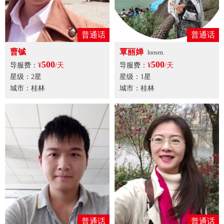
普通话
普通话
曹铖
覃丽婵
loosen.
500
500
导服费：
¥
/天
导服费：
¥
/天
星级：2星
星级：1星
城市：桂林
城市：桂林
普通话
普通话