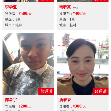
李学亚
韦昕亮
cecy
500
400
导服费：
¥
/天
导服费：
¥
/天
星级：1星
星级：1星
城市：桂林
城市：桂林
普通话
普通话
陈星宇
唐春香
200
300
导服费：
¥
/天
导服费：
¥
/天