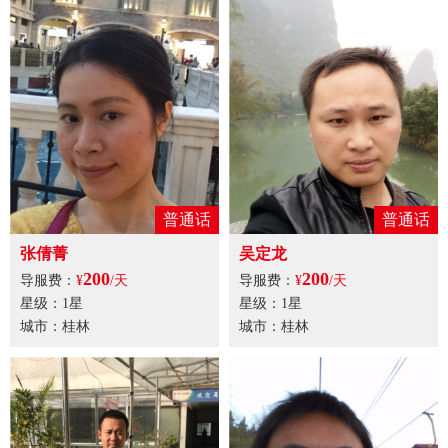
普通话
普通话
张倩菁
吴定龙
200
200
导服费：
¥
/天
导服费：
¥
/天
星级：1星
星级：1星
城市：桂林
城市：桂林