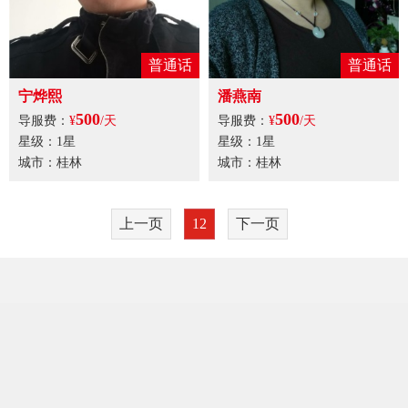
普通话
普通话
宁烨熙
潘燕南
500
500
导服费：
¥
/天
导服费：
¥
/天
星级：1星
星级：1星
城市：桂林
城市：桂林
上一页
12
下一页