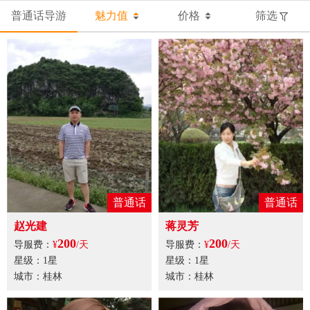
普通话导游
魅力值
价格
筛选
普通话
普通话
赵光建
蒋灵芳
200
200
导服费：
¥
/天
导服费：
¥
/天
星级：1星
星级：1星
城市：桂林
城市：桂林