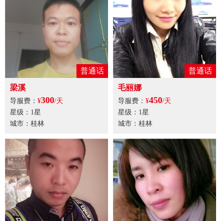
普通话
普通话
梁溪
毛丽娜
300
450
导服费：
¥
/天
导服费：
¥
/天
星级：1星
星级：1星
城市：桂林
城市：桂林