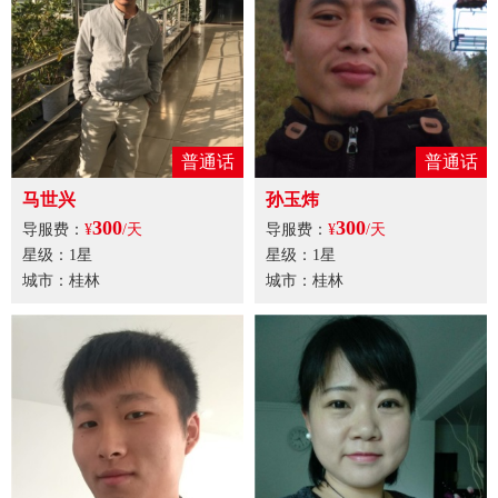
普通话
普通话
马世兴
孙玉炜
300
300
导服费：
¥
/天
导服费：
¥
/天
星级：1星
星级：1星
城市：桂林
城市：桂林