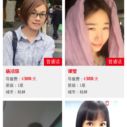
普通话
普通话
杨洁琼
谭莹
300
388
导服费：
¥
/天
导服费：
¥
/天
星级：1星
星级：1星
城市：桂林
城市：桂林