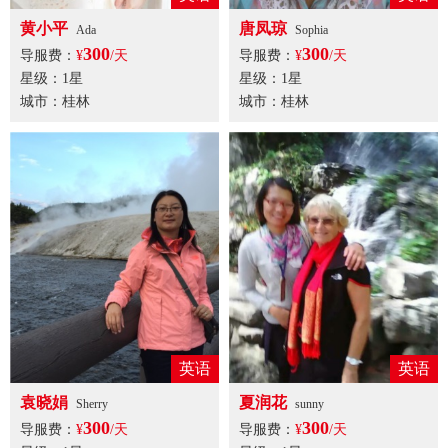
黄小平
唐凤琼
Ada
Sophia
300
300
导服费：
¥
/天
导服费：
¥
/天
星级：1星
星级：1星
城市：桂林
城市：桂林
英语
英语
袁晓娟
夏润花
Sherry
sunny
300
300
导服费：
¥
/天
导服费：
¥
/天