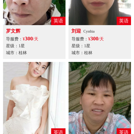
英语
英语
罗文辉
刘迎
Cynthia
300
300
导服费：
¥
/天
导服费：
¥
/天
星级：1星
星级：1星
城市：桂林
城市：桂林
英语
英语