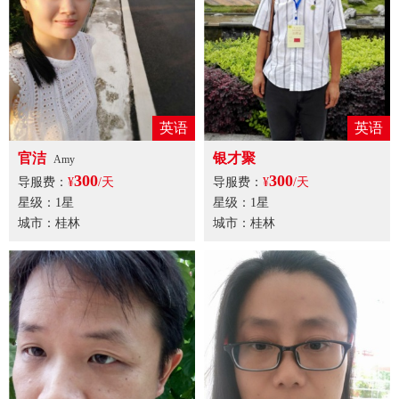
英语
英语
官洁
银才聚
Amy
300
300
导服费：
¥
/天
导服费：
¥
/天
星级：1星
星级：1星
城市：桂林
城市：桂林