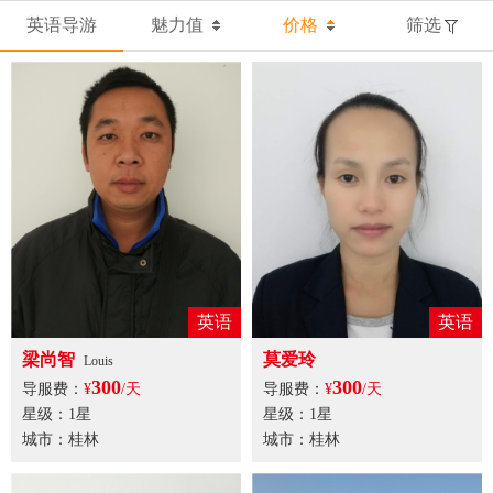
英语导游
魅力值
价格
筛选
英语
英语
梁尚智
莫爱玲
Louis
300
300
导服费：
¥
/天
导服费：
¥
/天
星级：1星
星级：1星
城市：桂林
城市：桂林