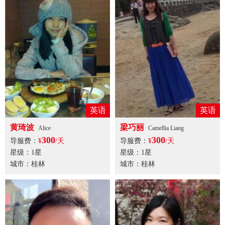
英语
英语
黄琦波
梁巧丽
Alice
Camellia Liang
300
300
导服费：
¥
/天
导服费：
¥
/天
星级：1星
星级：1星
城市：桂林
城市：桂林