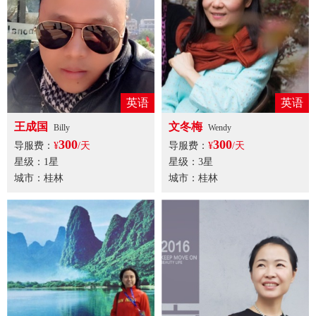
英语
英语
王成国
文冬梅
Billy
Wendy
300
300
导服费：
¥
/天
导服费：
¥
/天
星级：1星
星级：3星
城市：桂林
城市：桂林