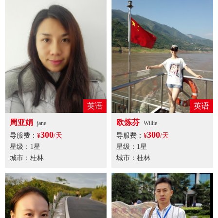
英语
英语
周亚娟
欧炼芬
jane
Willie
300
300
导服费：
¥
/天
导服费：
¥
/天
星级：1星
星级：1星
城市：桂林
城市：桂林