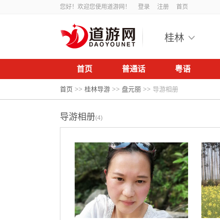
您好！欢迎您使用道游网！
登录
注册
首页
桂林
首页
普通话
粤语
首页
>>
桂林导游
>>
盘元丽
>>
导游相册
导游相册
(4)