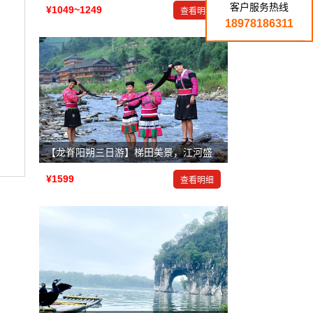
客户服务热线
¥1049~1249
查看明细
18978186311
【龙脊阳朔三日游】梯田美景，江河盛景，岩洞奇景
¥1599
查看明细