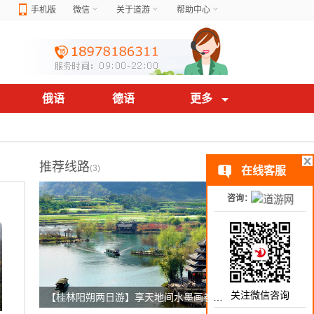
手机版
微信
关于道游
帮助中心
俄语
德语
更多
推荐线路
(3)
在线客服
咨询：
关注微信咨询
【桂林阳朔两日游】享天地间水墨画卷，赏大自然鬼斧神工