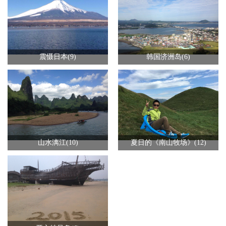
震慑日本(9)
韩国济洲岛(6)
山水漓江(10)
夏日的《南山牧场》(12)