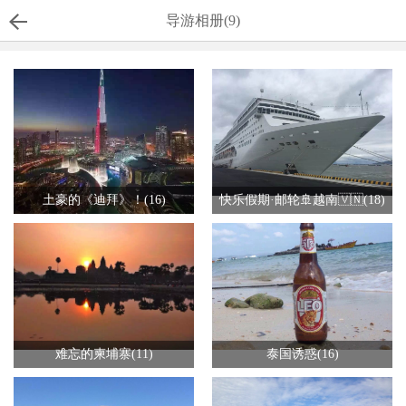
导游相册(9)
土豪的《迪拜》！(16)
快乐假期·邮轮🚢越南🇻🇳(18)
难忘的柬埔寨(11)
泰国诱惑(16)