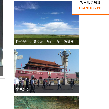
客户服务热线
18978186311
呼伦贝尔、海拉尔、额尔古纳、满洲里、国门
(80)
北京
(80)