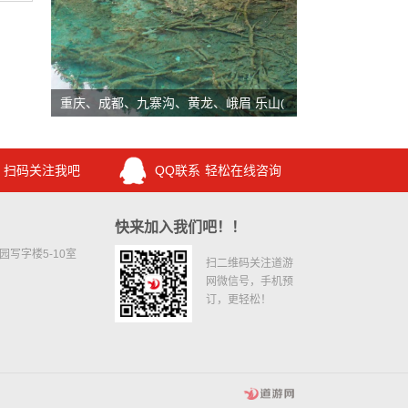
重庆、成都、九寨沟、黄龙、峨眉 乐山
(85)
扫码关注我吧
QQ联系
轻松在线咨询
快来加入我们吧！！
写字楼5-10室
扫二维码关注道游
网微信号，手机预
订，更轻松！