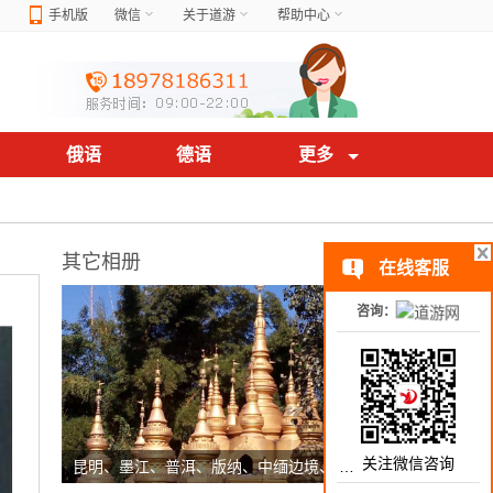
手机版
微信
关于道游
帮助中心
俄语
德语
更多
其它相册
在线客服
咨询：
关注微信咨询
昆明、墨江、普洱、版纳、中缅边境、 国门
(62)