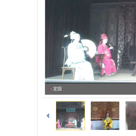
1
-
定园