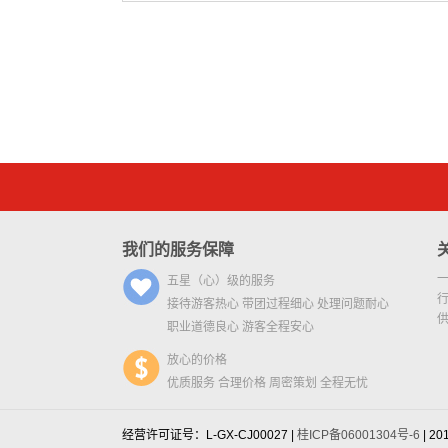
我们的服务保障
五星（心）级的服务
接待游客热心 带团过程细心 处理问题耐心
职业道德良心 游客全程安心
放心的价格
优质服务 合理价格 周密策划 全程无忧
经营许可证号：L-GX-CJ00027 |
桂ICP备06001304号-6
| 20