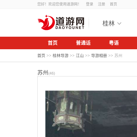
您好！欢迎您使用道游网！
登录
注册
首页
桂林
首页
普通话
粤语
首页
>>
桂林导游
>>
江山
>>
导游相册
>>
苏州
苏州
(46)