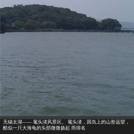
无锡太湖—— 鼋头渚风景区。 鼋头渚，因岛上的山形远望，
酷似一只大海龟的头部微微扬起 而得名