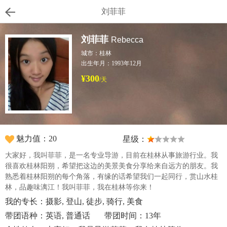
刘菲菲
刘菲菲
Rebecca
城市：桂林
出生年月：1993年12月
¥300
/天
魅力值：20
星级：
大家好，我叫菲菲，是一名专业导游，目前在桂林从事旅游行业。我
很喜欢桂林阳朔，希望把这边的美景美食分享给来自远方的朋友。我
熟悉着桂林阳朔的每个角落，有缘的话希望我们一起同行，赏山水桂
林，品趣味漓江！我叫菲菲，我在桂林等你来！
我的专长：摄影, 登山, 徒步, 骑行, 美食
带团语种：英语, 普通话
带团时间：13年