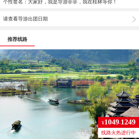
个性签名：大家好，我是导游菲菲，我在桂林等你！
请查看导游出团日期
推荐线路
1049
1249
¥
-
线路火热进行中