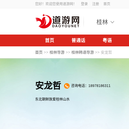
您好！欢迎您使用道游网！
登录
注册
首页
桂林
首页
普通话
粤语
首页
>>
桂林导游
>>
桂林韩语导游
>>
安龙哲
安龙哲
咨询电话：18978186311
东北朝鲜族爱桂林山水