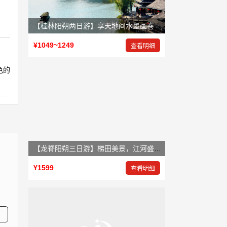
【桂林阳朔两日游】享天地间水墨画卷，赏大自然鬼斧神工
¥1049~1249
查看明细
色的
【龙脊阳朔三日游】梯田美景，江河盛景，岩洞奇景
¥1599
查看明细