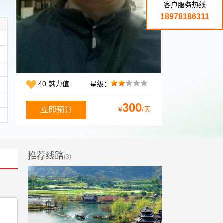
客户服务热线
18978186311
40 魅力值
星级：
300
¥
/天
推荐线路
(3)