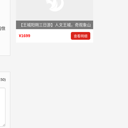
【王城阳朔三日游】人文王城，奇观象山
的住
¥1699
查看明细
150)