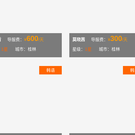
600
300
哲
导服费：
¥
/天
莫晓茜
导服费：
¥
/天
：
1星
城市：桂林
星级：
1星
城市：桂林
韩语
韩