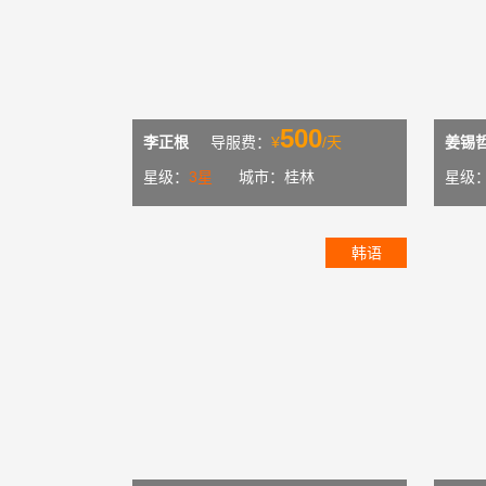
500
李正根
导服费：
¥
/天
姜锡
星级：
3星
城市：桂林
星级
韩语