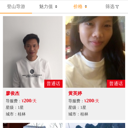
登山导游
魅力值
价格
筛选
普通话
普通话
廖俊杰
黄英婷
200
200
导服费：
¥
/天
导服费：
¥
/天
星级：1星
星级：1星
城市：桂林
城市：桂林