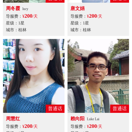
周冬霞
唐文娟
lucy
200
200
导服费：
¥
/天
导服费：
¥
/天
星级：1星
星级：1星
城市：桂林
城市：桂林
普通话
普通话
周慧红
赖向阳
Luke Lai
200
200
导服费：
¥
/天
导服费：
¥
/天