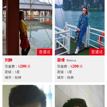
普通话
普通话
刘静
梁倩
Rebecca
200
200
导服费：
¥
/天
导服费：
¥
/天
星级：1星
星级：1星
城市：桂林
城市：桂林