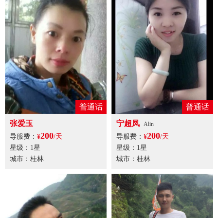
普通话
普通话
张爱玉
宁超凤
Alin
200
200
导服费：
¥
/天
导服费：
¥
/天
星级：1星
星级：1星
城市：桂林
城市：桂林