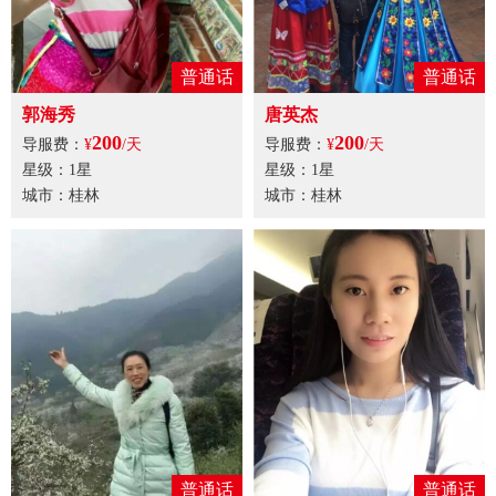
普通话
普通话
郭海秀
唐英杰
200
200
导服费：
¥
/天
导服费：
¥
/天
星级：1星
星级：1星
城市：桂林
城市：桂林
普通话
普通话