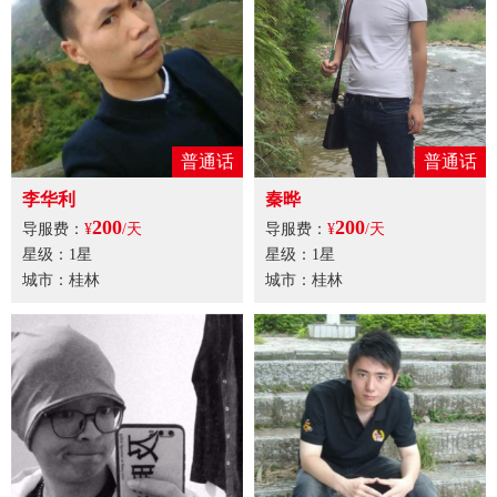
普通话
普通话
李华利
秦晔
200
200
导服费：
¥
/天
导服费：
¥
/天
星级：1星
星级：1星
城市：桂林
城市：桂林