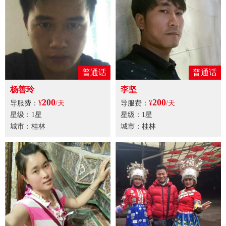
普通话
普通话
杨善玲
李坚
200
200
导服费：
¥
/天
导服费：
¥
/天
星级：1星
星级：1星
城市：桂林
城市：桂林