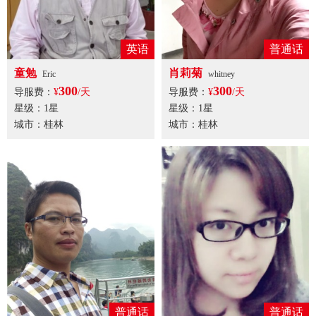
英语
普通话
童勉
肖莉菊
Eric
whitney
300
300
导服费：
¥
/天
导服费：
¥
/天
星级：1星
星级：1星
城市：桂林
城市：桂林
普通话
普通话