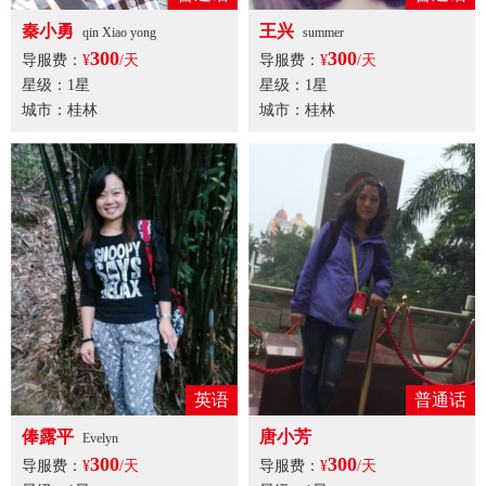
秦小勇
王兴
qin Xiao yong
summer
300
300
导服费：
¥
/天
导服费：
¥
/天
星级：1星
星级：1星
城市：桂林
城市：桂林
英语
普通话
俸露平
唐小芳
Evelyn
300
300
导服费：
¥
/天
导服费：
¥
/天