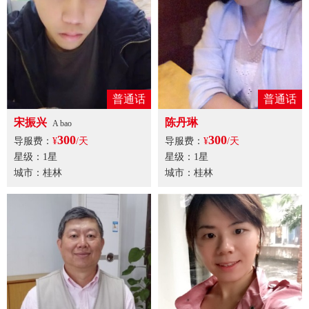
普通话
普通话
宋振兴
陈丹琳
A bao
300
300
导服费：
¥
/天
导服费：
¥
/天
星级：1星
星级：1星
城市：桂林
城市：桂林