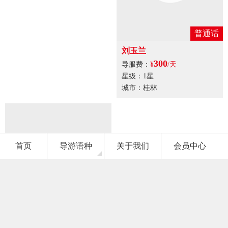
普通话
普通话
刘玉兰
秦聪喜
300
300
导服费：
¥
/天
导服费：
¥
/天
星级：1星
星级：1星
城市：桂林
城市：桂林
上一页
30
下一页
首页
导游语种
关于我们
会员中心