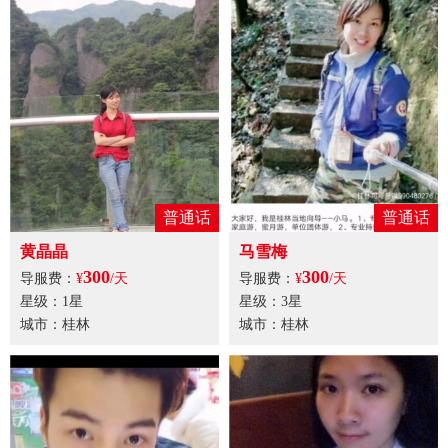
普通话
普通话
黄晶晶
马雪梅
300
300
导服费：
¥
/天
导服费：
¥
/天
星级：1星
星级：3星
城市：桂林
城市：桂林