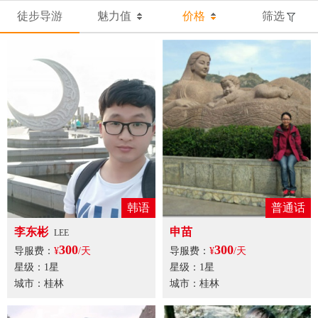
徒步导游
魅力值
价格
筛选
韩语
普通话
李东彬
申苗
LEE
300
300
导服费：
¥
/天
导服费：
¥
/天
星级：1星
星级：1星
城市：桂林
城市：桂林