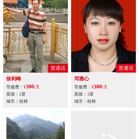
普通话
普通话
徐剑峰
邓雅心
300
300
导服费：
¥
/天
导服费：
¥
/天
星级：1星
星级：1星
城市：桂林
城市：桂林