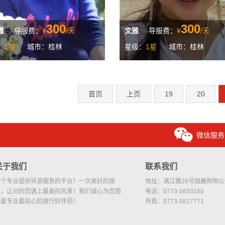
300
300
霞
导服费：
¥
/天
文雅
导服费：
¥
/天
：
1星
城市：桂林
星级：
1星
城市：桂林
首页
上页
19
20
微信服务
关于我们
联系我们
一个专业提供导游服务的平台！一次美好的旅
地址：漓江路26号国展购物公园
行，让对的您遇上最美的风景！我们诚心为您提
电话：0773-5833160
供最专业最贴心的旅行好伴侣！
传真：0773-5817771