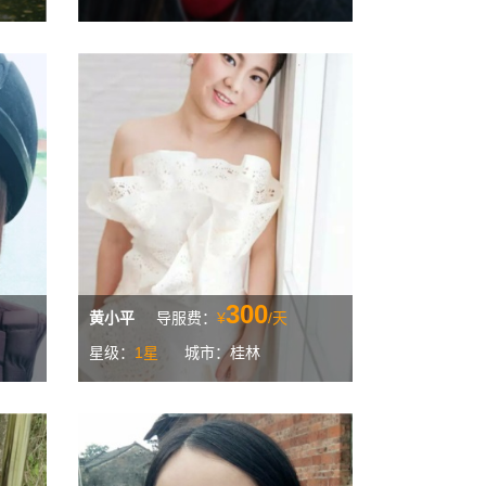
300
黄小平
导服费：
¥
/天
星级：
1星
城市：桂林