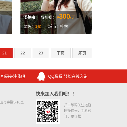
300
汤美梅
导服费：
¥
/天
星级：
1星
城市：桂林
21
22
23
下页
尾页
扫码关注我吧
QQ联系
轻松在线咨询
快来加入我们吧！！
写字楼5-10室
扫二维码关注道游
网微信号，手机预
订，更轻松！