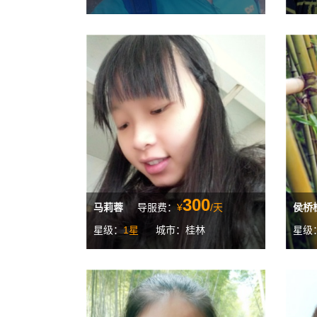
300
马莉蓉
导服费：
¥
/天
侯桥
星级：
1星
城市：桂林
星级