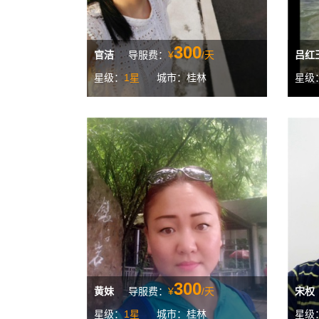
300
官洁
导服费：
¥
/天
吕红
星级：
1星
城市：桂林
星级
300
黄妹
导服费：
¥
/天
宋权
星级：
1星
城市：桂林
星级