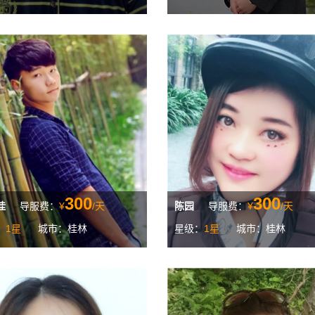
300
300
桂
导服费：
¥
/天
陈园
导服费：
¥
/天
：
1星
城市：桂林
星级：
1星
城市：桂林