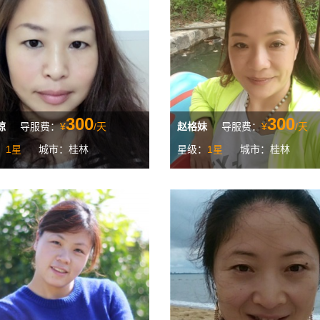
300
300
琼
导服费：
¥
/天
赵格妹
导服费：
¥
/天
：
1星
城市：桂林
星级：
1星
城市：桂林