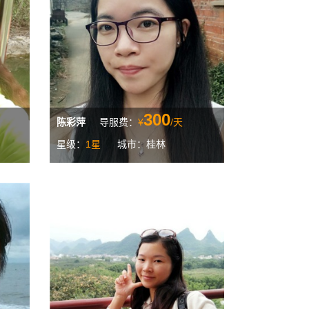
300
陈彩萍
导服费：
¥
/天
星级：
1星
城市：桂林