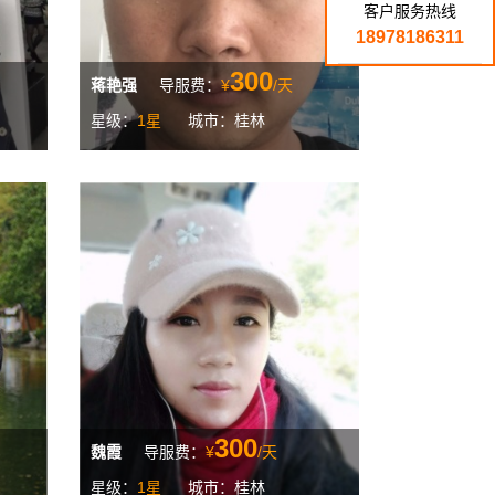
客户服务热线
18978186311
300
蒋艳强
导服费：
¥
/天
星级：
1星
城市：桂林
300
魏霞
导服费：
¥
/天
星级：
1星
城市：桂林