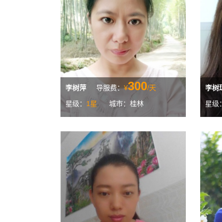
300
李树萍
导服费：
¥
/天
李树
星级：
1星
城市：桂林
星级