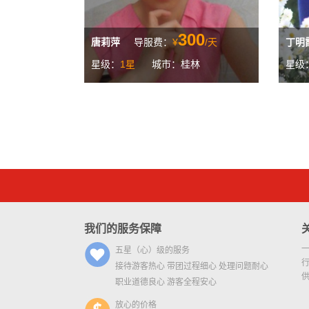
300
唐莉萍
导服费：
¥
/天
丁明
星级：
1星
城市：桂林
星级
我们的服务保障
五星（心）级的服务
接待游客热心 带团过程细心 处理问题耐心
职业道德良心 游客全程安心
放心的价格