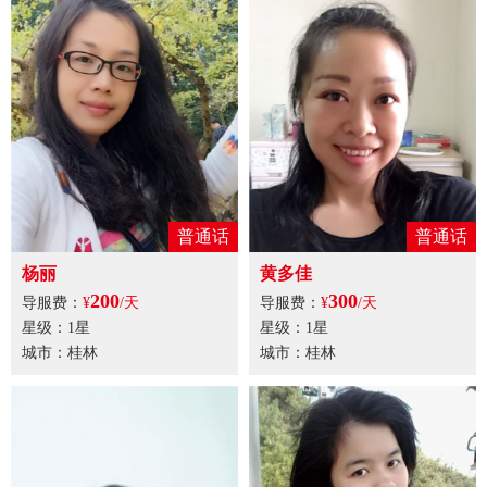
普通话
普通话
杨丽
黄多佳
200
300
导服费：
¥
/天
导服费：
¥
/天
星级：1星
星级：1星
城市：桂林
城市：桂林