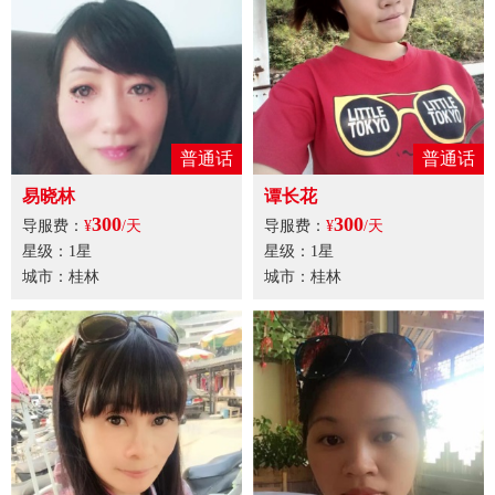
普通话
普通话
易晓林
谭长花
300
300
导服费：
¥
/天
导服费：
¥
/天
星级：1星
星级：1星
城市：桂林
城市：桂林