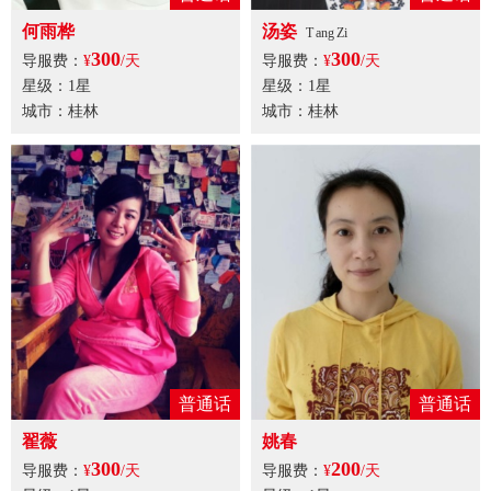
何雨桦
汤姿
T ang Zi
300
300
导服费：
¥
/天
导服费：
¥
/天
星级：1星
星级：1星
城市：桂林
城市：桂林
普通话
普通话
翟薇
姚春
300
200
导服费：
¥
/天
导服费：
¥
/天