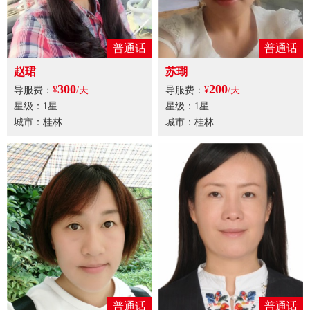
普通话
普通话
赵珺
苏瑚
300
200
导服费：
¥
/天
导服费：
¥
/天
星级：1星
星级：1星
城市：桂林
城市：桂林
普通话
普通话