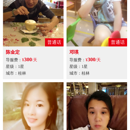
普通话
普通话
陈金定
邓瑛
300
300
导服费：
¥
/天
导服费：
¥
/天
星级：1星
星级：1星
城市：桂林
城市：桂林