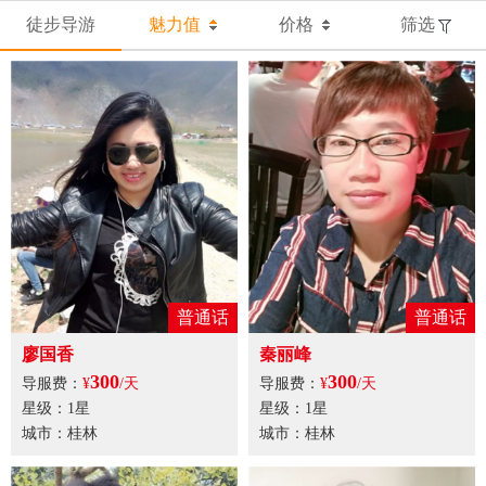
徒步导游
魅力值
价格
筛选
普通话
普通话
廖国香
秦丽峰
300
300
导服费：
¥
/天
导服费：
¥
/天
星级：1星
星级：1星
城市：桂林
城市：桂林