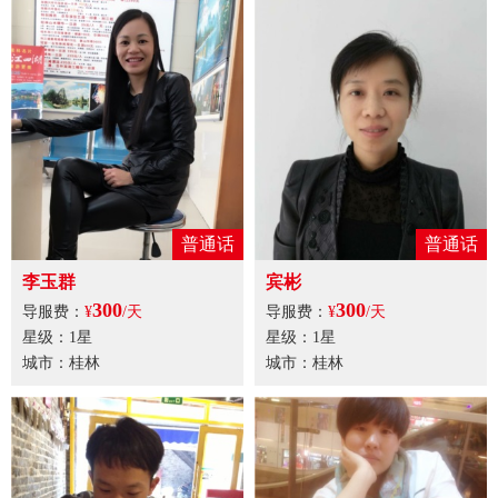
普通话
普通话
李玉群
宾彬
300
300
导服费：
¥
/天
导服费：
¥
/天
星级：1星
星级：1星
城市：桂林
城市：桂林