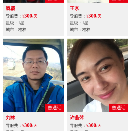
魏霞
王京
300
300
导服费：
¥
/天
导服费：
¥
/天
星级：1星
星级：1星
城市：桂林
城市：桂林
普通话
普通话
刘林
许燕萍
300
300
导服费：
¥
/天
导服费：
¥
/天