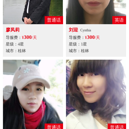
普通话
英语
廖凤莉
刘迎
Cynthia
300
300
导服费：
¥
/天
导服费：
¥
/天
星级：4星
星级：1星
城市：桂林
城市：桂林
普通话
普通话