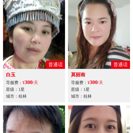
普通话
普通话
白玉
莫丽南
300
300
导服费：
¥
/天
导服费：
¥
/天
星级：1星
星级：1星
城市：桂林
城市：桂林