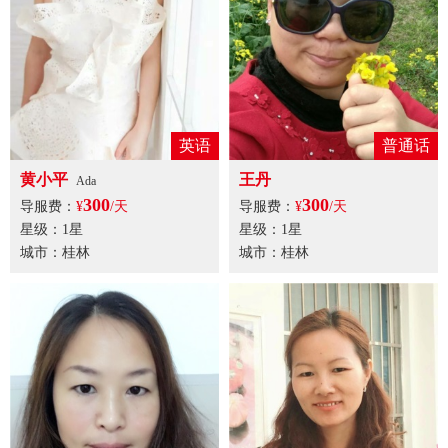
英语
普通话
黄小平
王丹
Ada
300
300
导服费：
¥
/天
导服费：
¥
/天
星级：1星
星级：1星
城市：桂林
城市：桂林