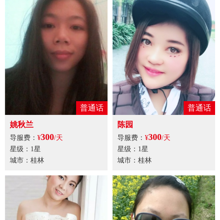
普通话
普通话
姚秋兰
陈园
300
300
导服费：
¥
/天
导服费：
¥
/天
星级：1星
星级：1星
城市：桂林
城市：桂林