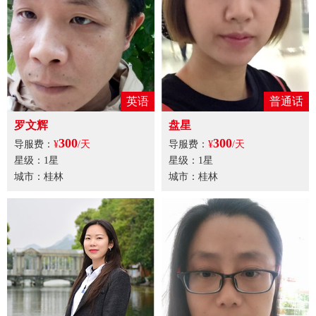
英语
普通话
罗文辉
盘星
300
300
导服费：
¥
/天
导服费：
¥
/天
星级：1星
星级：1星
城市：桂林
城市：桂林