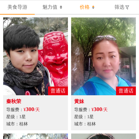
美食导游
魅力值
价格
筛选
普通话
普通话
秦秋荣
黄妹
300
300
导服费：
¥
/天
导服费：
¥
/天
星级：1星
星级：1星
城市：桂林
城市：桂林