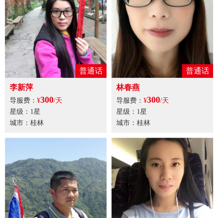
普通话
普通话
李新萍
林春燕
300
300
导服费：
¥
/天
导服费：
¥
/天
星级：1星
星级：1星
城市：桂林
城市：桂林