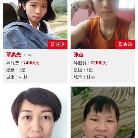
普通话
普通话
覃惠先
张苗
Zuba
400
200
导服费：
¥
/天
导服费：
¥
/天
星级：1星
星级：1星
城市：桂林
城市：桂林