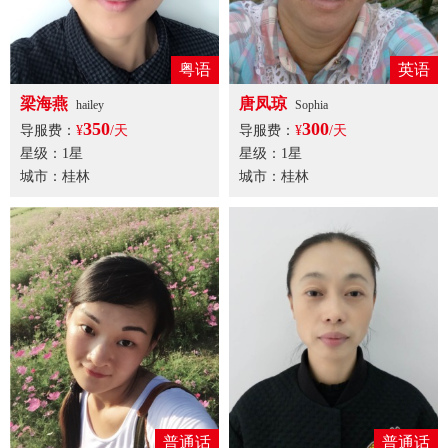
粤语
英语
梁海燕
唐凤琼
hailey
Sophia
350
300
导服费：
¥
/天
导服费：
¥
/天
星级：1星
星级：1星
城市：桂林
城市：桂林
普通话
普通话