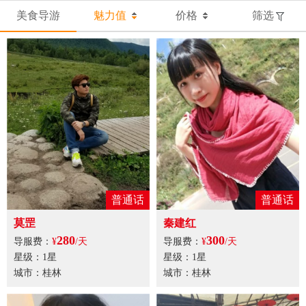
美食导游
魅力值
价格
筛选
普通话
普通话
莫罡
秦建红
280
300
导服费：
¥
/天
导服费：
¥
/天
星级：1星
星级：1星
城市：桂林
城市：桂林