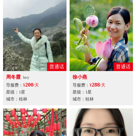
普通话
普通话
周冬霞
徐小燕
lucy
200
288
导服费：
¥
/天
导服费：
¥
/天
星级：1星
星级：1星
城市：桂林
城市：桂林