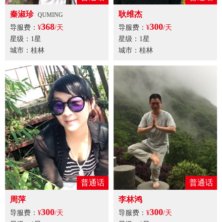
秦淑珍
耿维杰
QUMING
368
300
导服费：
¥
/天
导服费：
¥
/天
星级：1星
星级：1星
城市：桂林
城市：桂林
普通话
普通话
周萍
李林鸿
300
300
导服费：
¥
/天
导服费：
¥
/天