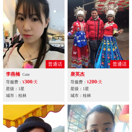
普通话
普通话
李燕楠
唐英杰
Cutie
300
200
导服费：
¥
/天
导服费：
¥
/天
星级：1星
星级：1星
城市：桂林
城市：桂林