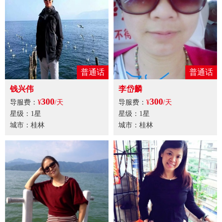
普通话
普通话
钱兴伟
李岱麟
300
300
导服费：
¥
/天
导服费：
¥
/天
星级：1星
星级：1星
城市：桂林
城市：桂林