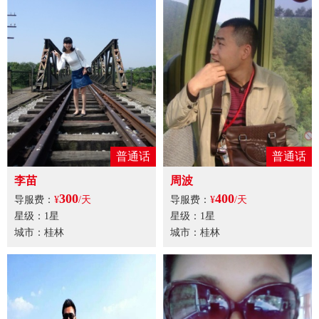
普通话
普通话
李苗
周波
300
400
导服费：
¥
/天
导服费：
¥
/天
星级：1星
星级：1星
城市：桂林
城市：桂林