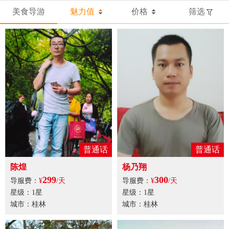
美食导游
魅力值
价格
筛选
普通话
普通话
陈煌
杨乃翔
299
300
导服费：
¥
/天
导服费：
¥
/天
星级：1星
星级：1星
城市：桂林
城市：桂林