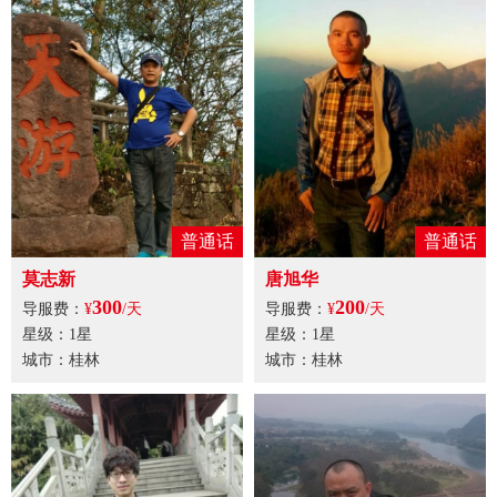
普通话
普通话
莫志新
唐旭华
300
200
导服费：
¥
/天
导服费：
¥
/天
星级：1星
星级：1星
城市：桂林
城市：桂林