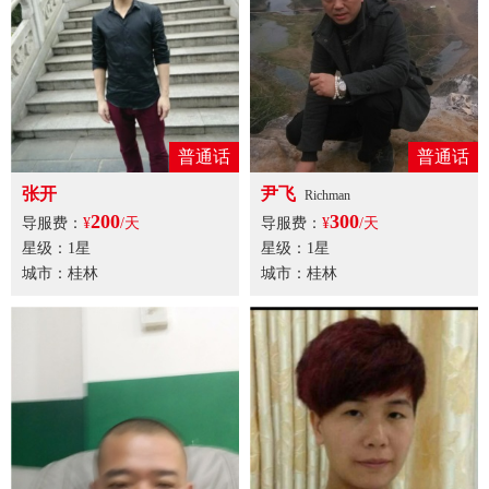
普通话
普通话
张开
尹飞
Richman
200
300
导服费：
¥
/天
导服费：
¥
/天
星级：1星
星级：1星
城市：桂林
城市：桂林