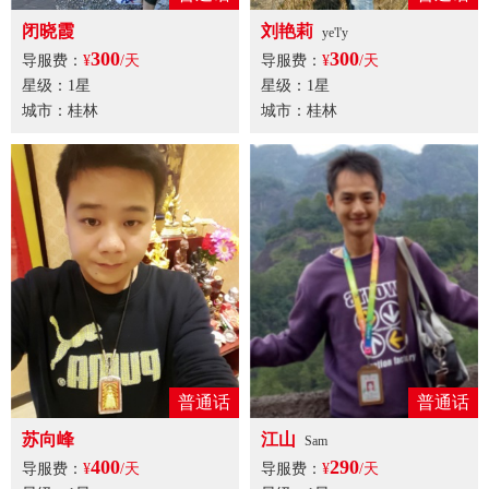
闭晓霞
刘艳莉
ye'l'y
300
300
导服费：
¥
/天
导服费：
¥
/天
星级：1星
星级：1星
城市：桂林
城市：桂林
普通话
普通话
苏向峰
江山
Sam
400
290
导服费：
¥
/天
导服费：
¥
/天