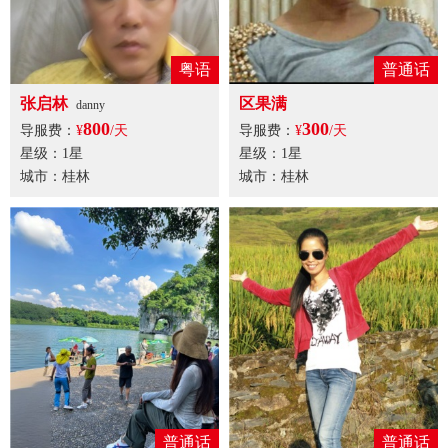
粤语
普通话
张启林
区果满
danny
800
300
导服费：
¥
/天
导服费：
¥
/天
星级：1星
星级：1星
城市：桂林
城市：桂林
普通话
普通话