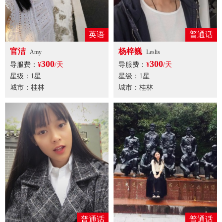
英语
普通话
官洁
杨梓巍
Amy
Leslis
300
300
导服费：
¥
/天
导服费：
¥
/天
星级：1星
星级：1星
城市：桂林
城市：桂林
普通话
普通话