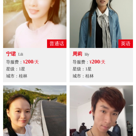
普通话
英语
宁珺
周莉
Lili
lily
200
200
导服费：
¥
/天
导服费：
¥
/天
星级：1星
星级：1星
城市：桂林
城市：桂林