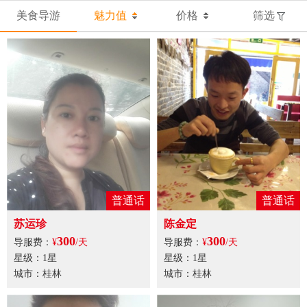
美食导游
魅力值
价格
筛选
普通话
普通话
苏运珍
陈金定
300
300
导服费：
¥
/天
导服费：
¥
/天
星级：1星
星级：1星
城市：桂林
城市：桂林