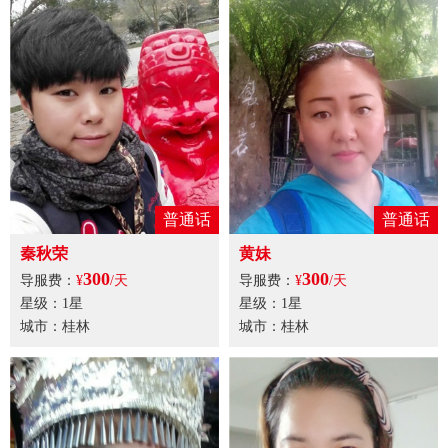
普通话
普通话
秦秋荣
黄妹
300
300
导服费：
¥
/天
导服费：
¥
/天
星级：1星
星级：1星
城市：桂林
城市：桂林