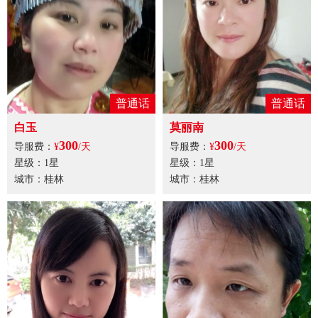
普通话
普通话
白玉
莫丽南
300
300
导服费：
¥
/天
导服费：
¥
/天
星级：1星
星级：1星
城市：桂林
城市：桂林