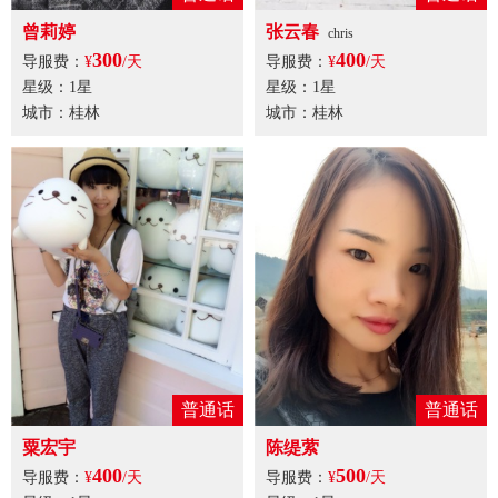
曾莉婷
张云春
chris
300
400
导服费：
¥
/天
导服费：
¥
/天
星级：1星
星级：1星
城市：桂林
城市：桂林
普通话
普通话
粟宏宇
陈缇萦
400
500
导服费：
¥
/天
导服费：
¥
/天