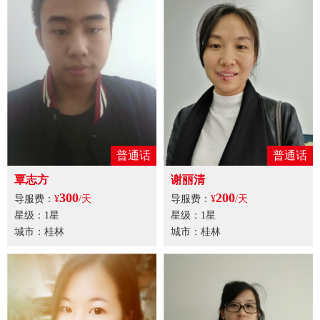
普通话
普通话
覃志方
谢丽清
300
200
导服费：
¥
/天
导服费：
¥
/天
星级：1星
星级：1星
城市：桂林
城市：桂林