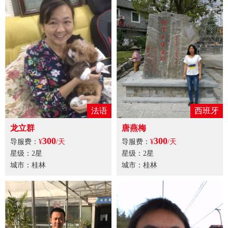
法语
西班牙
龙立群
唐燕梅
300
300
导服费：
¥
/天
导服费：
¥
/天
星级：2星
星级：2星
城市：桂林
城市：桂林