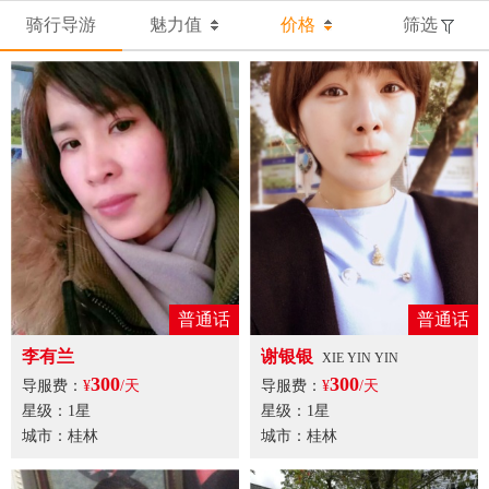
骑行导游
魅力值
价格
筛选
普通话
普通话
李有兰
谢银银
XIE YIN YIN
300
300
导服费：
¥
/天
导服费：
¥
/天
星级：1星
星级：1星
城市：桂林
城市：桂林