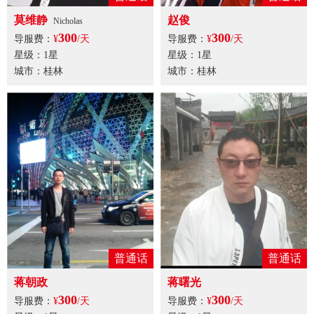
莫维静
赵俊
Nicholas
300
300
导服费：
¥
/天
导服费：
¥
/天
星级：1星
星级：1星
城市：桂林
城市：桂林
普通话
普通话
蒋朝政
蒋曙光
300
300
导服费：
¥
/天
导服费：
¥
/天