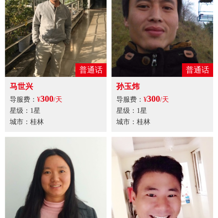
普通话
普通话
马世兴
孙玉炜
300
300
导服费：
¥
/天
导服费：
¥
/天
星级：1星
星级：1星
城市：桂林
城市：桂林