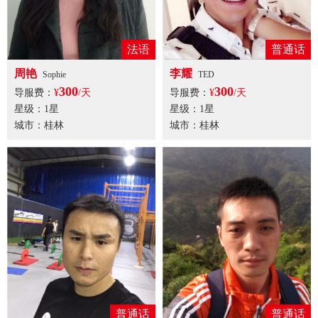
法语
普通话
周艳
李耀
Sophie
TED
300
300
导服费：
¥
/天
导服费：
¥
/天
星级：1星
星级：1星
城市：桂林
城市：桂林
普通话
普通话