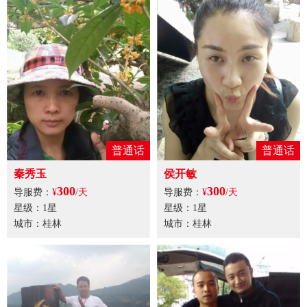
普通话
普通话
秦秀玉
侯开敏
300
300
导服费：
¥
/天
导服费：
¥
/天
星级：1星
星级：1星
城市：桂林
城市：桂林